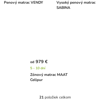
Penový matrac VENDY
Vysoký penový matrac
SABINA
979 €
od
5 - 10 dní
Zónový matrac MAAT
Cellpur
21
položiek celkom
O
v