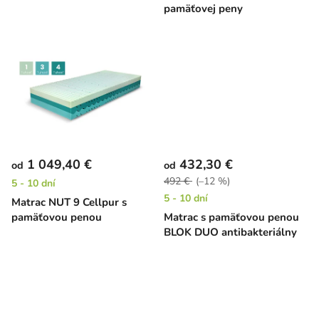
k
pamäťovej peny
t
o
v
1 049,40 €
432,30 €
od
od
492 €
(–12 %)
5 - 10 dní
5 - 10 dní
Matrac NUT 9 Cellpur s
pamäťovou penou
Matrac s pamäťovou penou
BLOK DUO antibakteriálny