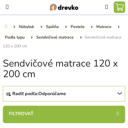
Prejsť
Hľadať
na
NÁ
obsah
KO
Nábytok
Spálňa
Postele
Matrace
Domov
Podľa typu
Sendvičové matrace
Sendvičové matrace
120 x 200 cm
Sendvičové matrace 120 x
200 cm
R
Radiť podľa:
Odporúčame
a
d
e
n
i