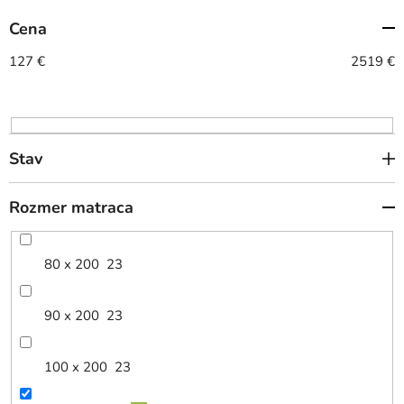
e
Cena
p
r
127
€
2519
€
o
d
u
k
Stav
t
o
Rozmer matraca
v
80 x 200
23
90 x 200
23
100 x 200
23