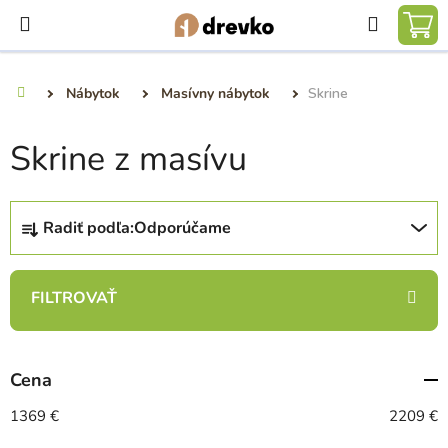
Prejsť
Hľadať
na
NÁ
obsah
KO
Nábytok
Masívny nábytok
Skrine
Domov
Skrine z masívu
R
Radiť podľa:
Odporúčame
a
d
e
n
i
e
Cena
p
r
1369
€
2209
€
o