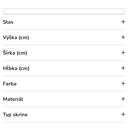
d
u
k
Stav
t
o
Výška (cm)
v
Šírka (cm)
Hĺbka (cm)
Farba
Materiál
Typ skrine