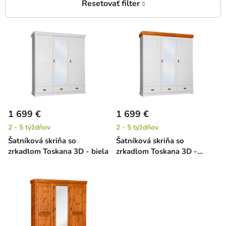
V
ý
p
i
s
p
r
1 699 €
1 699 €
o
2 - 5 týždňov
2 - 5 týždňov
d
Šatníková skriňa so
Šatníková skriňa so
u
zrkadlom Toskana 3D - biela
zrkadlom Toskana 3D -
k
biela/jelša
t
o
v