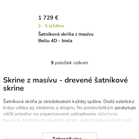
1 729 €
2 - 5 týždňov
Šatníková skriňa z masívu
Bellu 4D - biela
9
položiek celkom
O
v
l
Skrine z masívu - drevené šatníkové
á
skrine
d
a
Šatníková skriňa je stredobodom každej spálne. Dodá estetickú
c
krásu vďaka jej zdobeniu a dizajnu. No predovšetkým
poskytuje
i
väčší priestor na organizované uskladnenie
oblečenia,
e
topánok, posteľných plachiet, záclon a akýchkoľvek iných vecí,
p
ktoré je potrebné uložiť.
r