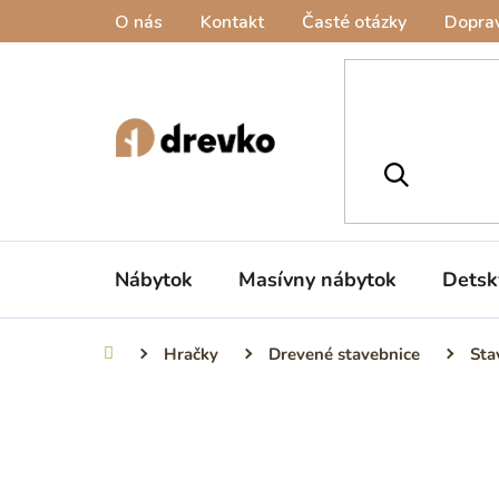
Prejsť
O nás
Kontakt
Časté otázky
Doprav
na
obsah
Nábytok
Masívny nábytok
Detsk
Hračky
Drevené stavebnice
Sta
Domov