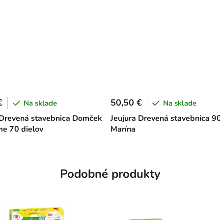
€
50,50 €
Na sklade
Na sklade
 Drevená stavebnica Domček
Jeujura Drevená stavebnica 9
me 70 dielov
Marína
Podobné produkty