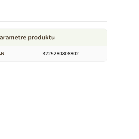
AN
3225280808802