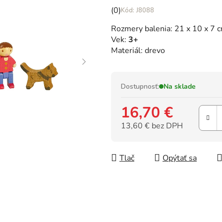
Priemerné
(0)
J8088
hodnotenie
Rozmery balenia: 21 x 10 x 7 
produktu
Vek:
3+
je
Materiál: drevo
0,0
z
5
hviezdičiek.
Dostupnosť:
Na sklade
16,70 €
13,60 € bez DPH
Jednotková cena:
Tlač
Opýtať sa