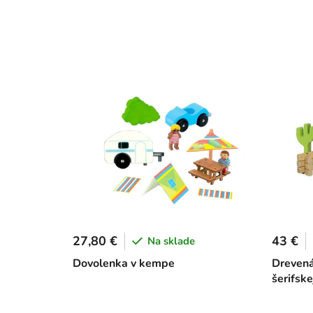
27,80 €
43 €
Na sklade
Dovolenka v kempe
Drevená
šerifske