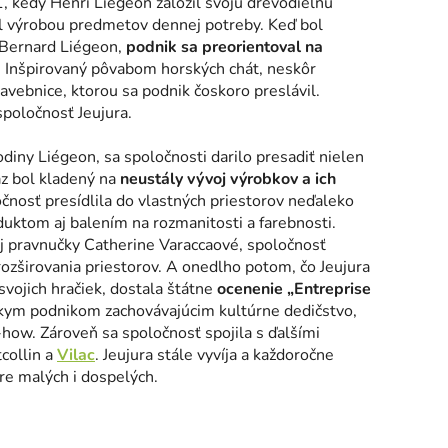
, kedy Henri Liégeon založil svoju drevodielňu
al výrobou predmetov dennej potreby. Keď bol
 Bernard Liégeon,
podnik sa preorientoval na
iel. Inšpirovaný pôvabom horských chát, neskôr
avebnice, ktorou sa podnik čoskoro preslávil.
poločnosť Jeujura.
diny Liégeon, sa spoločnosti darilo presadiť nielen
az bol kladený na
neustály vývoj výrobkov a ich
očnosť presídlila do vlastných priestorov neďaleko
uktom aj balením na rozmanitosti a farebnosti.
j pravnučky Catherine Varaccaové, spoločnosť
ozširovania priestorov. A onedlho potom, čo Jeujura
svojich hračiek, dostala štátne
ocenenie „Entreprise
zskym podnikom zachovávajúcim kultúrne dedičstvo,
w. Zároveň sa spoločnosť spojila s ďalšími
collin a
Vilac
.
Jeujura stále vyvíja a každoročne
re malých i dospelých.