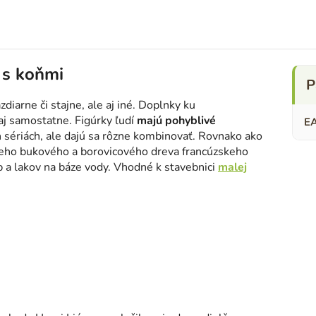
 s koňmi
diarne či stajne, ale aj iné. Doplnky ku
aj samostatne. Figúrky ľudí
majú pohyblivé
E
 sériách, ale dajú sa rôzne kombinovať. Rovnako ako
neho bukového a borovicového dreva francúzskeho
b a lakov na báze vody. Vhodné k stavebnici
malej