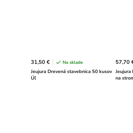
31,50 €
57,70 
Na sklade
Jeujura Drevená stavebnica 50 kusov
Jeujura
Úľ
na stro