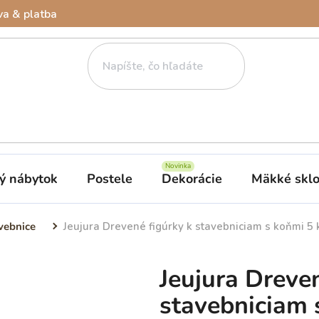
a & platba
ý nábytok
Postele
Dekorácie
Mäkké skl
vebnice
Jeujura Drevené figúrky k stavebniciam s koňmi 5 
Jeujura Dreven
stavebniciam 