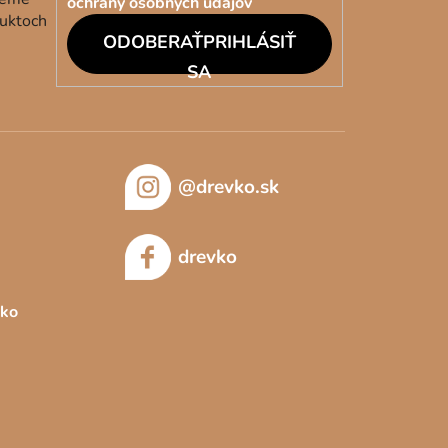
ochrany osobných údajov
duktoch
PRIHLÁSIŤ
SA
@drevko.sk
drevko
sko