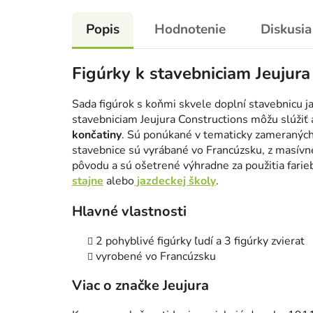
Popis
Hodnotenie
Diskusia
Figúrky k stavebniciam Jeujura
Sada figúrok s koňmi skvele doplní stavebnicu jaz
stavebniciam Jeujura Constructions môžu slúžiť 
končatiny
. Sú ponúkané v tematicky zameraných
stavebnice sú vyrábané vo Francúzsku, z masív
pôvodu a sú ošetrené výhradne za použitia farie
stajne
alebo
jazdeckej školy
.
Hlavné vlastnosti
2 pohyblivé figúrky ľudí a 3 figúrky zvierat
vyrobené vo Francúzsku
Viac o značke Jeujura