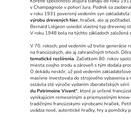
Korene spoločnosti Jeujura siahajú do roku 1911
v Champagnole v pohorí Jura. Podnik sa zaober
v roku 1931 poverený vedením syn zakladateľa
výrobu drevených hier
, hračiek, ale aj počítad
Bernard Liégeon uviedol vlastný typ drevenej st
V roku 1948 bola na týchto základoch založená s
V 70. rokoch, pod vedením už tretie generácie ro
na francúzskych, ale aj zahraničných trhoch. Dôr
tematické rozšírenia
. Začiatkom 80. rokov spol
miesta svojho zrodu a zároveň s tým dodala prod
O dekádu neskôr, už pod vedením zakladateľove
masívne investovala do strojového vybavenia a r
oslávila sté výročie vydaním zberateľských sérií 
du Patrimoine Vivant“
, ktoré je určené francú
vynikajúcim remeselným a priemyselným know-ho
tradičnými francúzskymi výrobcami hračiek, Petit
uvádza nové, autentické hračky, hry a pomôcky p