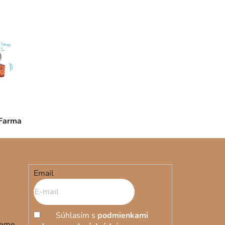
 Farma
Email
Súhlasím s
podmienkami
deme