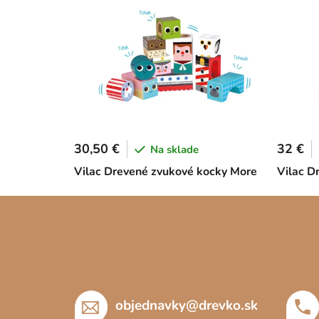
30,50 €
32 €
Na sklade
Vilac Drevené zvukové kocky More
Vilac D
Z
á
p
ä
t
objednavky
@
drevko.sk
i