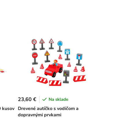
23,60 €
Na sklade
0 kusov
Drevené autíčko s vodičom a
dopravnými prvkami