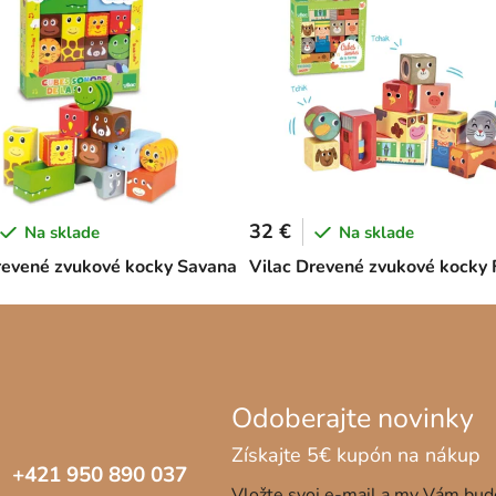
32 €
Na sklade
Na sklade
revené zvukové kocky Savana
Vilac Drevené zvukové kocky
+421 950 890 037
Vložte svoj e-mail a my Vám bu