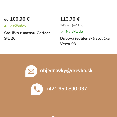
100,90 €
113,70 €
od
149 €
(–23 %)
4 - 7 týždňov
Na sklade
Stolička z masívu Gerlach
SIL 26
Dubová jedálenská stolička
Verto 03
Z
á
p
objednavky
@
drevko.sk
ä
t
+421 950 890 037
i
e