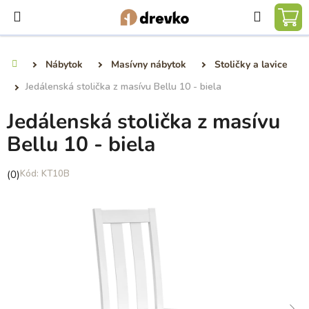
Prejsť
Hľadať
na
NÁ
obsah
KO
Nábytok
Masívny nábytok
Stoličky a lavice
Domov
Jedálenská stolička z masívu Bellu 10 - biela
Jedálenská stolička z masívu
Bellu 10 - biela
Priemerné
(0)
KT10B
hodnotenie
produktu
je
0,0
z
5
hviezdičiek.