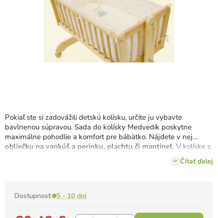
Pokiaľ ste si zadovážili detskú kolísku, určite ju vybavte
bavlnenou súpravou. Sada do kolísky Medvedík poskytne
maximálne pohodlie a komfort pre bábätko. Nájdete v nej
obliečku na vankúš a perinku, plachtu či mantinel.
V kolíske s
touto výbavou sa bude každému dieťatku spať mäkkúčko.
Čítať ďalej
Dostupnosť:
5 - 10 dní