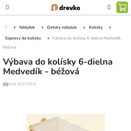
Prejsť
Hľadať
na
NÁ
obsah
KO
Nábytok
Detský nábytok
Kolísky
Domov
Súpravy do kolísky
Výbava do kolísky 6-dielna Medvedík -
béžová
Výbava do kolísky 6-dielna
Medvedík - béžová
Priemerné
(0)
0127/SCA
hodnotenie
produktu
je
0,0
z
5
hviezdičiek.