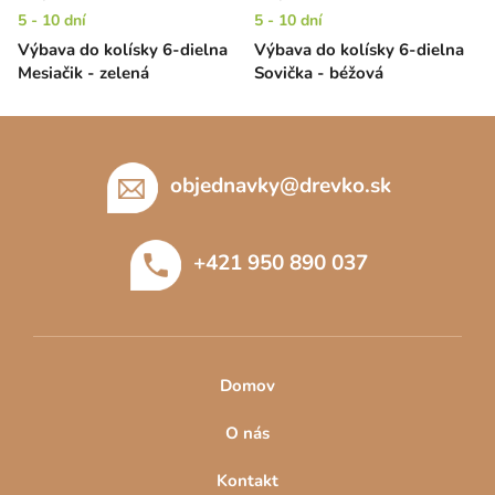
5 - 10 dní
5 - 10 dní
Výbava do kolísky 6-dielna
Výbava do kolísky 6-dielna
Mesiačik - zelená
Sovička - béžová
Z
á
p
objednavky
@
drevko.sk
ä
t
+421 950 890 037
i
e
Domov
O nás
Kontakt