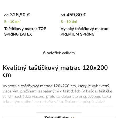
328,90 €
459,80 €
od
od
5 - 10 dní
5 - 10 dní
Taštičkový matrac TOP
Vysoký taštičkový matrac
SPRING LATEX
PREMIUM SPRING
6
položiek celkom
O
v
l
Kvalitný taštičkový matrac 120x200
á
cm
d
a
Vyberte si taštičkový matrac 120x200 cm, ktorý je vybavený
c
viacerými pružinami zabalenými v taštičkách. V každej taštičke
i
sa ich nachádza viacero, preto sa dokonalo prispôsobujú tlaku
e
tela a tým optimálne rozložia váhu. Dokonale prispôsobivé
p
taštičkové matrace 120x200 poskytnú nadštandardný komfort
pri každej polohe spánku. Taštičkové matrace nie sú vhodné na
r
polohovateľné ani elektrické rošty. Vstávajte ráno bez bolesti a
Zobraziť viac