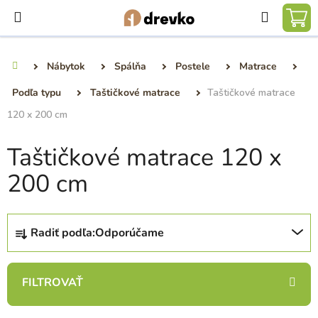
Prejsť
Hľadať
na
NÁ
obsah
KO
Nábytok
Spálňa
Postele
Matrace
Domov
Podľa typu
Taštičkové matrace
Taštičkové matrace
120 x 200 cm
Taštičkové matrace 120 x
200 cm
R
Radiť podľa:
Odporúčame
a
d
e
n
i