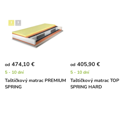
k
t
o
v
474,10 €
405,90 €
od
od
5 - 10 dní
5 - 10 dní
Taštičkový matrac PREMIUM
Taštičkový matrac TOP
SPRING
SPRING HARD