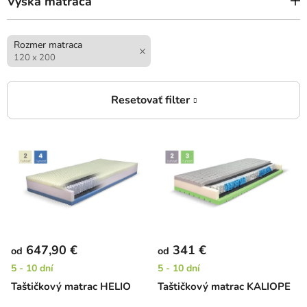
Výška matraca
Rozmer matraca
120 x 200
V
ý
p
i
s
p
r
647,90 €
341 €
od
od
o
5 - 10 dní
5 - 10 dní
d
Taštičkový matrac HELIO
Taštičkový matrac KALIOPE
u