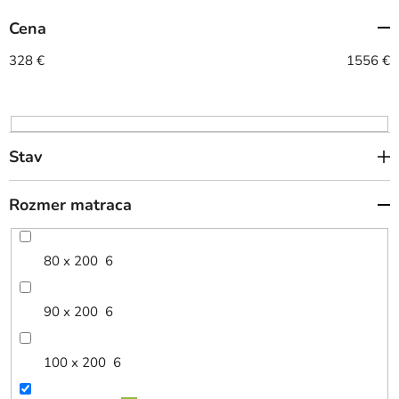
e
Cena
p
r
328
€
1556
€
o
d
u
k
Stav
t
o
Rozmer matraca
v
80 x 200
6
90 x 200
6
100 x 200
6