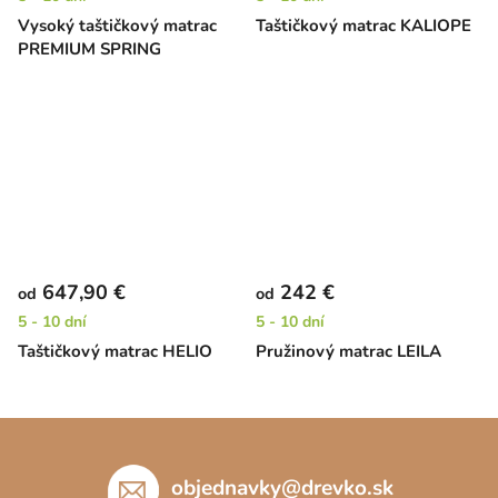
Vysoký taštičkový matrac
Taštičkový matrac KALIOPE
PREMIUM SPRING
647,90 €
242 €
od
od
5 - 10 dní
5 - 10 dní
Taštičkový matrac HELIO
Pružinový matrac LEILA
Z
á
p
objednavky
@
drevko.sk