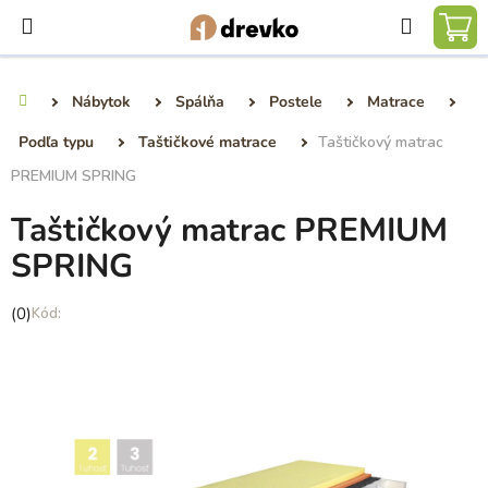
Prejsť
Hľadať
na
NÁ
obsah
KO
Nábytok
Spálňa
Postele
Matrace
Domov
Podľa typu
Taštičkové matrace
Taštičkový matrac
PREMIUM SPRING
Taštičkový matrac PREMIUM
SPRING
Priemerné
(0)
hodnotenie
produktu
je
0,0
z
5
hviezdičiek.