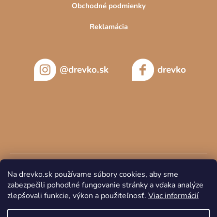
Obchodné podmienky
Reklamácia
@drevko.sk
drevko
Na drevko.sk používame súbory cookies, aby sme
zabezpečili pohodlné fungovanie stránky a vďaka analýze
zlepšovali funkcie, výkon a použiteľnosť.
Viac informácií
Copyright 2026
DREVKO
. Všetky práva vyhradené.