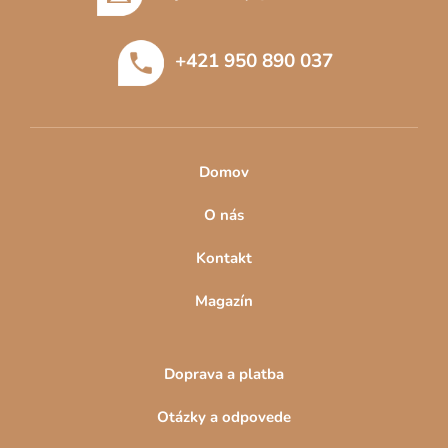
ä
t
+421 950 890 037
i
e
Domov
O nás
Kontakt
Magazín
Doprava a platba
Otázky a odpovede