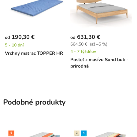
190,30 €
631,30 €
od
od
664,50 €
(až –5 %)
5 - 10 dní
4 - 7 týždňov
Vrchný matrac TOPPER HR
Posteľ z masívu Sund buk -
prírodná
Podobné produkty