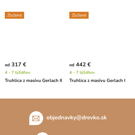
Zložené
Zložené
317 €
442 €
od
od
4 - 7 týždňov
4 - 7 týždňov
Truhlica z masívu Gerlach II
Truhlica z masívu Gerlach I
Z
á
p
objednavky
@
drevko.sk
ä
t