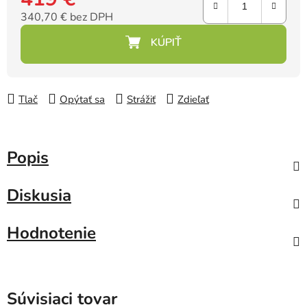
340,70 € bez DPH
Jednotková cena:
Tlač
Opýtať sa
Strážiť
Zdieľať
Popis
Diskusia
Hodnotenie
Súvisiaci tovar