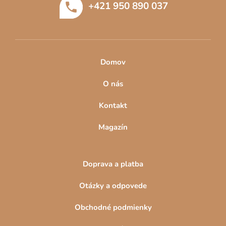
+421 950 890 037
i
e
Domov
O nás
Kontakt
Magazín
Doprava a platba
Otázky a odpovede
Obchodné podmienky