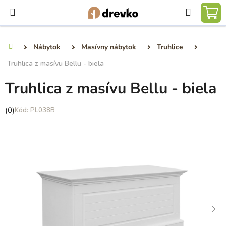
Prejsť
Hľadať
na
NÁ
obsah
KO
Nábytok
Masívny nábytok
Truhlice
Domov
Truhlica z masívu Bellu - biela
Truhlica z masívu Bellu - biela
Priemerné
(0)
PL038B
hodnotenie
produktu
je
0,0
z
5
hviezdičiek.