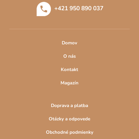
t
+421 950 890 037
i
e
Domov
O nás
Kontakt
Magazín
Doprava a platba
Otázky a odpovede
Obchodné podmienky