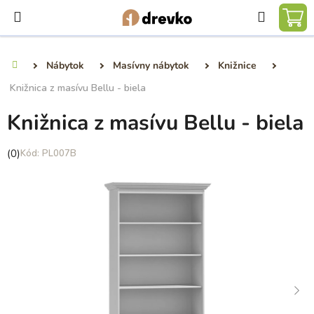
Prejsť
Hľadať
na
NÁ
obsah
KO
Nábytok
Masívny nábytok
Knižnice
Domov
Knižnica z masívu Bellu - biela
Knižnica z masívu Bellu - biela
Priemerné
(0)
PL007B
hodnotenie
produktu
je
0,0
z
5
hviezdičiek.