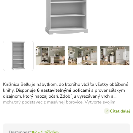
Knižnica Bellu je nábytkom, do ktorého vložíte všetky obľúbené
knihy. Disponuje
6 nastaviteľnými policami
a provensálskym
dizajnom, ktorý naozaj očarí. Zdobí ju vyrezávaný vrch a
mohutný podstavec z masívnej borovice. Vytvorte svojim
knihám elegantný priestor.
Čítať ďalej
Dostupnosť:
2 - 5 týždňov