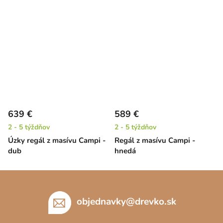
639 €
589 €
2 - 5 týždňov
2 - 5 týždňov
Úzky regál z masívu Campi -
Regál z masívu Campi -
dub
hnedá
Z
á
p
objednavky
@
drevko.sk
ä