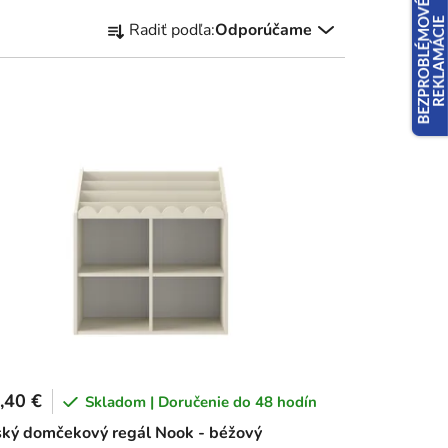
R
Radiť podľa:
Odporúčame
a
d
e
n
i
e
p
r
o
d
u
k
t
o
,40 €
v
Skladom | Doručenie do 48 hodín
ký domčekový regál Nook - béžový