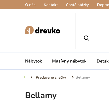
Prejsť
O nás
Kontakt
Časté otázky
Doprav
na
obsah
Nábytok
Masívny nábytok
Detsk
Predávané značky
Bellamy
Domov
Bellamy