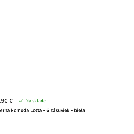
,90 €
Na sklade
rná komoda Lotta - 6 zásuviek - biela