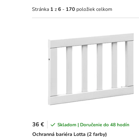
Stránka
1
z
6
-
170
položiek celkom
V
ý
p
i
s
p
r
o
d
u
k
t
36 €
o
Skladom | Doručenie do 48 hodín
v
Ochranná bariéra Lotta (2 farby)