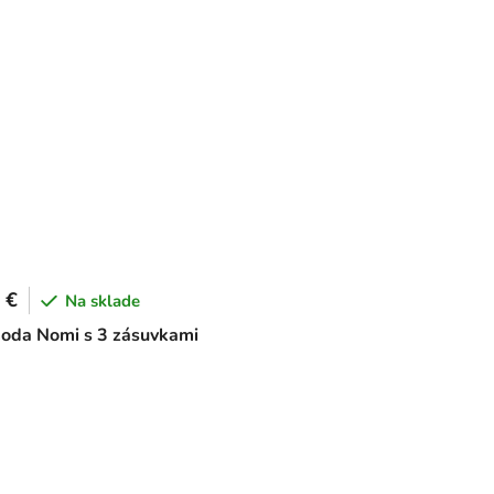
 €
Na sklade
oda Nomi s 3 zásuvkami