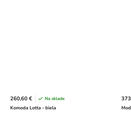
260,60 €
373
Na sklade
Komoda Lotta - biela
Mode