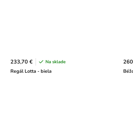
233,70 €
260
Na sklade
Regál Lotta - biela
Béž