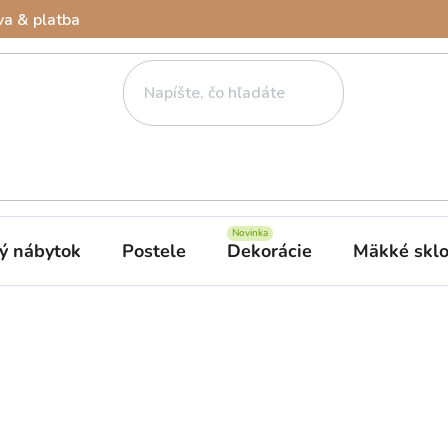
a & platba
ý nábytok
Postele
Dekorácie
Mäkké skl