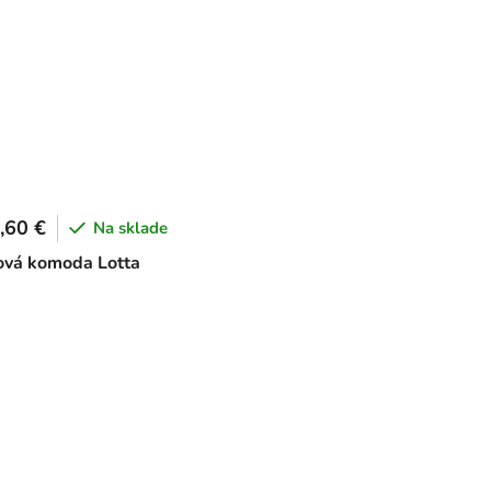
,60 €
Na sklade
ová komoda Lotta