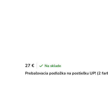
27 €
Na sklade
Prebaľovacia podložka na postieľku UP! (2 far