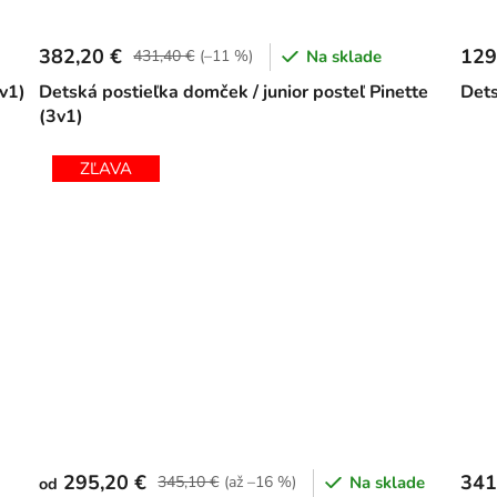
382,20 €
129
431,40 €
(–11 %)
Na sklade
3v1)
Detská postieľka domček / junior posteľ Pinette
Dets
(3v1)
ZĽAVA
295,20 €
341
345,10 €
(až –16 %)
Na sklade
od