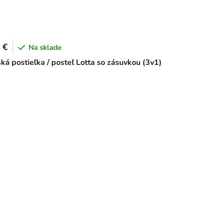
 €
Na sklade
ká postieľka / posteľ Lotta so zásuvkou (3v1)