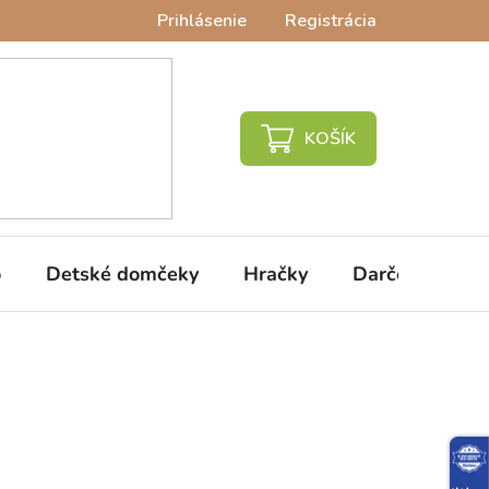
Prihlásenie
Registrácia
NÁKUPNÝ
KOŠÍK
o
Detské domčeky
Hračky
Darčeky
V