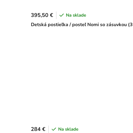
395,50 €
Na sklade
Detská postieľka / posteľ Nomi so zásuvkou (
284 €
Na sklade