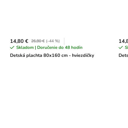
14,80 €
14,
26,80 €
(–44 %)
Skladom | Doručenie do 48 hodín
S
Detská plachta 80x160 cm - hviezdičky
Dets