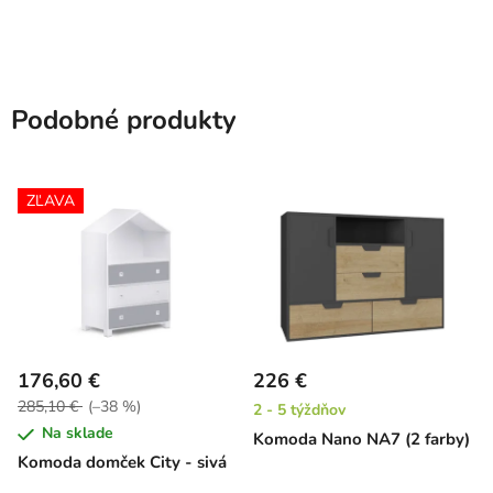
Podobné produkty
ZĽAVA
176,60 €
226 €
285,10 €
(–38 %)
2 - 5 týždňov
Na sklade
Komoda Nano NA7 (2 farby)
Komoda domček City - sivá