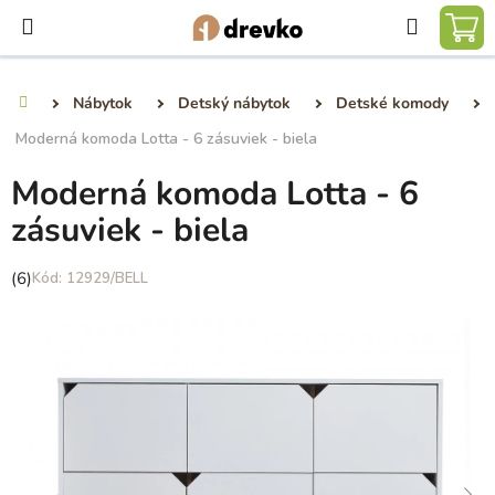
Prejsť
Hľadať
na
NÁ
obsah
KO
Nábytok
Detský nábytok
Detské komody
Domov
Moderná komoda Lotta - 6 zásuviek - biela
Moderná komoda Lotta - 6
zásuviek - biela
Priemerné
(6)
12929/BELL
hodnotenie
produktu
je
5,0
z
5
hviezdičiek.