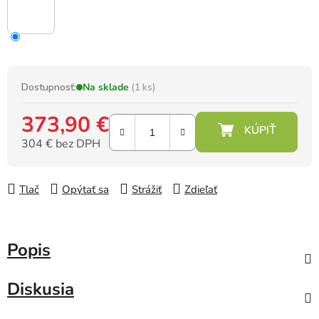
Dostupnosť:
Na sklade
(1 ks)
373,90 €
304 € bez DPH
Jednotková cena:
Tlač
Opýtať sa
Strážiť
Zdieľať
Popis
Diskusia