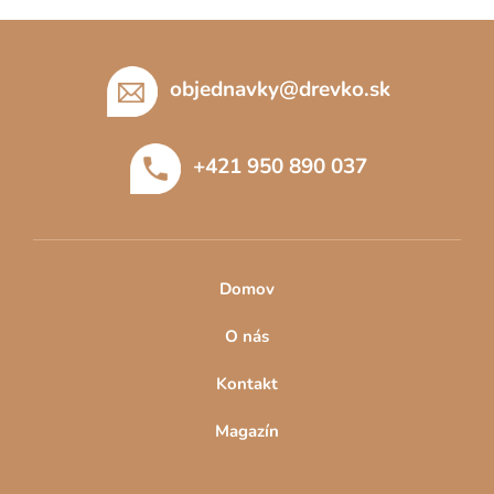
Z
á
p
objednavky
@
drevko.sk
ä
t
+421 950 890 037
i
e
Domov
O nás
Kontakt
Magazín