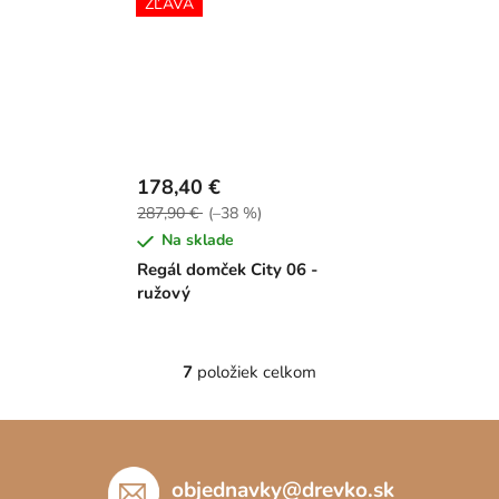
ZĽAVA
178,40 €
287,90 €
(–38 %)
Na sklade
Regál domček City 06 -
ružový
7
položiek celkom
O
v
Z
l
á
á
d
p
objednavky
@
drevko.sk