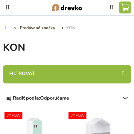
Prejsť
Hľadať
na
NÁ
obsah
KO
Predávané značky
KON
Domov
KON
R
Radiť podľa:
Odporúčame
a
d
V
e
ZĽAVA
ZĽAVA
ý
n
p
i