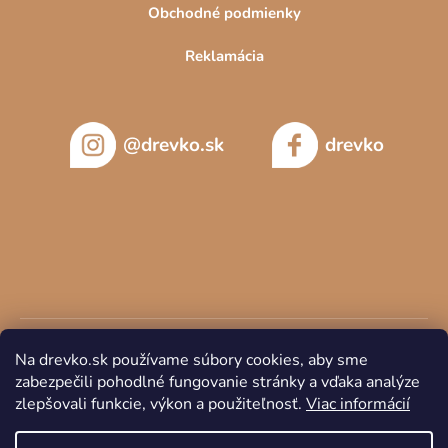
Obchodné podmienky
Reklamácia
@drevko.sk
drevko
Na drevko.sk používame súbory cookies, aby sme
zabezpečili pohodlné fungovanie stránky a vďaka analýze
zlepšovali funkcie, výkon a použiteľnosť.
Viac informácií
Copyright 2026
DREVKO
. Všetky práva vyhradené.