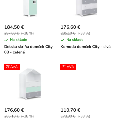
i
e
s
p
p
r
r
o
184,50 €
176,60 €
o
d
297,80 €
(–38 %)
285,10 €
(–38 %)
d
u
Na sklade
Na sklade
u
k
Detská skriňa domček City
Komoda domček City - sivá
k
t
08 - zelená
t
o
o
v
ZĽAVA
ZĽAVA
v
176,60 €
110,70 €
285,10 €
(–38 %)
178,90 €
(–38 %)