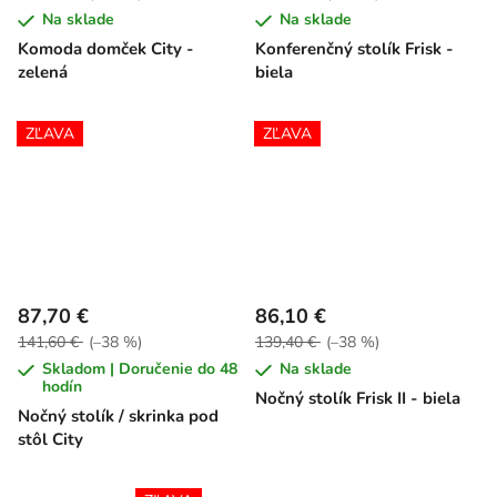
Na sklade
Na sklade
Komoda domček City -
Konferenčný stolík Frisk -
zelená
biela
ZĽAVA
ZĽAVA
87,70 €
86,10 €
141,60 €
(–38 %)
139,40 €
(–38 %)
Skladom | Doručenie do 48
Na sklade
hodín
Nočný stolík Frisk II - biela
Nočný stolík / skrinka pod
stôl City