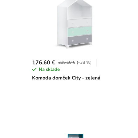
176,60 €
285,10 €
(–38 %)
Na sklade
Komoda domček City - zelená