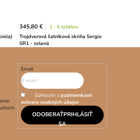
345,80 €
2 - 5 týždňov
biela)
Trojdverová šatníková skriňa Sergio
SR1 - zelená
Email
Súhlasím s
podmienkami
deme
ochrany osobných údajov
duktoch
PRIHLÁSIŤ
SA