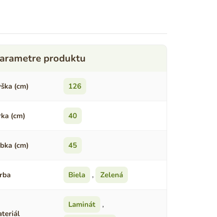
ška (cm)
126
rka (cm)
40
bka (cm)
45
rba
Biela
,
Zelená
Laminát
,
teriál