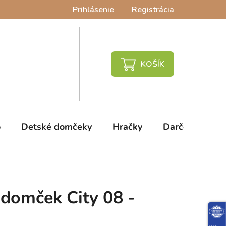
Prihlásenie
Registrácia
NÁKUPNÝ
KOŠÍK
o
Detské domčeky
Hračky
Darčeky
V
 domček City 08 -