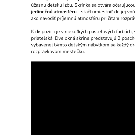
úžasnú detskú izbu. Skrinka sa otvára očarujúc
jedinečnú atmosféru
- stačí umiestniť do jej v
ako navodiť príjemnú atmosféru pri čítaní rozpráv
K dispozícii je v niekoľkých pastelových farbác
priateľská. Dve okná skrine predstavujú 2 posch
vybavenej týmto detským nábytkom sa každý d
rozprávkovom mestečku.