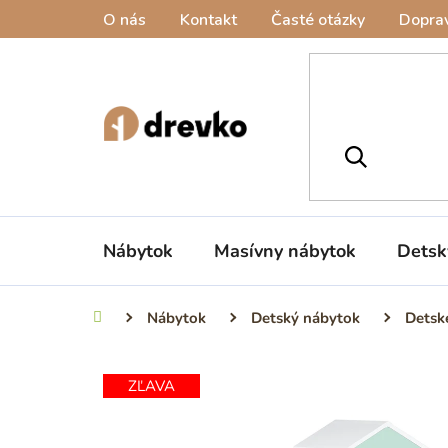
Prejsť
O nás
Kontakt
Časté otázky
Doprav
na
obsah
Nábytok
Masívny nábytok
Detsk
Nábytok
Detský nábytok
Detsk
Domov
ZĽAVA