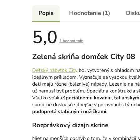
Popis
Hodnotenie (1)
Disk
5,0
Priemerné
hodnotenie
1 hodnotenie
produktu
je
5,0
Zelená skriňa domček City 08
z
5
hviezdičiek.
Detský nábytok City
bol vytvorený s ohľadom na
ideálnym príkladom. Vyznačuje sa vysokou kvali
deti majú rôzne (bláznivé) nápady. Lezenie na ná
už nemusí byť problém. Špeciálna konštrukcia s
Všetko vďaka
špeciálnemu kovaniu, talianskym
samotné dosky sú silnejšie v porovnaní s tými b
podopretá stabilnými nožičkami.
Rozprávkový dizajn skrine
Niet najmenších pochýb o tom, že v kombinácii 