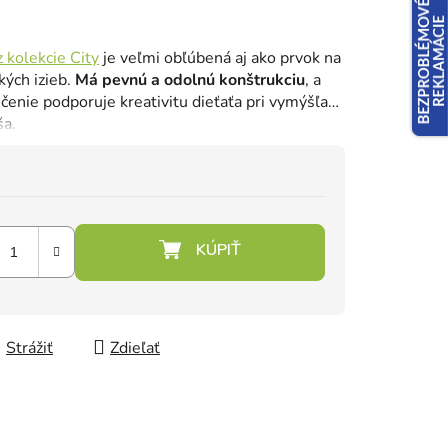
z kolekcie City
je veľmi obľúbená aj ako prvok na
ých izieb.
Má pevnú a odolnú konštrukciu
, a
čenie podporuje kreativitu dieťaťa pri vymýšľaní
ša.
Strážiť
Zdieľať