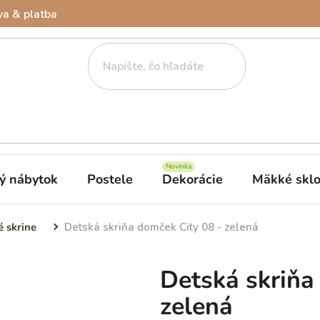
a & platba
ý nábytok
Postele
Dekorácie
Mäkké skl
é skrine
Detská skriňa domček City 08 - zelená
Detská skriňa
zelená