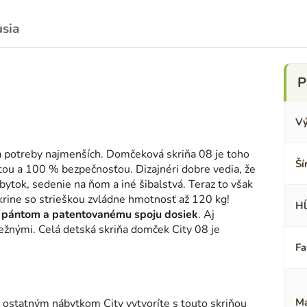
usia
Vý
 potreby najmenších. Domčeková skriňa 08 je toho
Ší
tou a 100 % bezpečnosťou. Dizajnéri dobre vedia, že
bytok, sedenie na ňom a iné šibalstvá. Teraz to však
krine so strieškou zvládne hmotnosť až 120 kg!
Hĺ
 pántom a patentovanému spoju dosiek
. Aj
ežnými. Celá detská skriňa domček City 08 je
Fa
Ma
s ostatným nábytkom City vytvoríte s touto skriňou