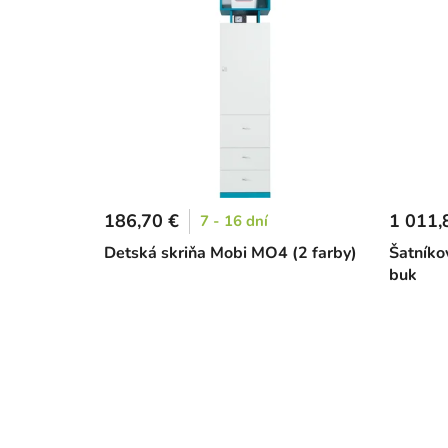
186,70 €
1 011,
7 - 16 dní
Detská skriňa Mobi MO4 (2 farby)
Šatníko
buk