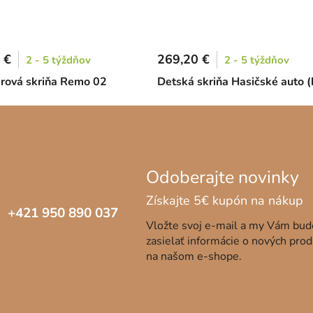
 €
269,20 €
2 - 5 týždňov
2 - 5 týždňov
rová skriňa Remo 02
Detská skriňa Hasičské auto (
+421 950 890 037
Vložte svoj e-mail a my Vám bu
zasielať informácie o nových pro
na našom e-shope.