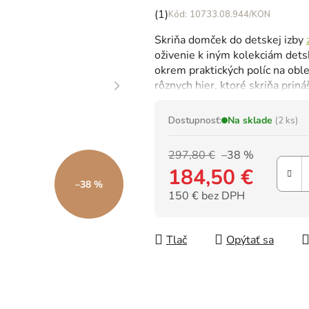
Priemerné
(1)
10733.08.944/KON
hodnotenie
Skriňa domček do detskej izby
produktu
oživenie k iným kolekciám detsk
je
okrem praktických políc na oble
5,0
rôznych hier, ktoré skriňa priná
z
5
hviezdičiek.
Dostupnosť:
Na sklade
(2 ks)
297,80 €
–38 %
184,50 €
–38 %
150 € bez DPH
Jednotková cena:
Tlač
Opýtať sa