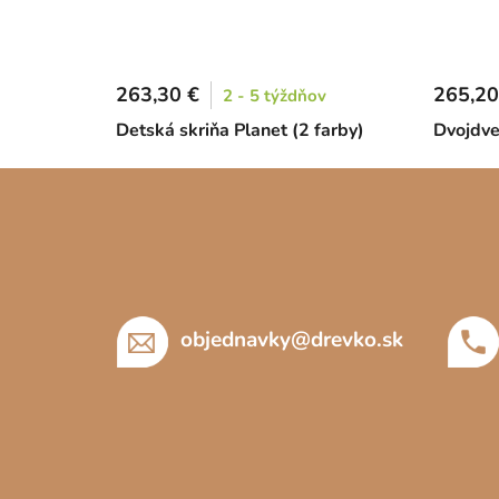
263,30 €
265,20
2 - 5 týždňov
Detská skriňa Planet (2 farby)
Dvojdve
Z
á
p
ä
t
objednavky
@
drevko.sk
i
e