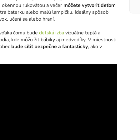
ou okennou rukoväťou a večer
môžete vytvoriť deťom
nútra baterku alebo malú lampičku. Ideálny spôsob
ok, učení sa alebo hraní.
h, vďaka čomu bude
detská izba
vizuálne teplá a
odia, kde môžu žiť bábiky aj medvedíky. V miestnosti
robec
bude cítiť bezpečne a fantasticky
, ako v