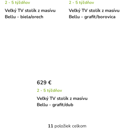
2 - 5 týždňov
2 - 5 týždňov
Veľký TV stolík z masívu
Veľký TV stolík z masívu
Bellu - biela/orech
Bellu - grafit/borovica
629 €
2 - 5 týždňov
Veľký TV stolík z masívu
Bellu - grafit/dub
11
položiek celkom
O