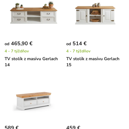
ý
p
i
s
p
r
465,90 €
514 €
od
od
o
4 - 7 týždňov
4 - 7 týždňov
d
TV stolík z masívu Gerlach
TV stolík z masívu Gerlach
u
14
15
k
t
o
v
589 €
459 €