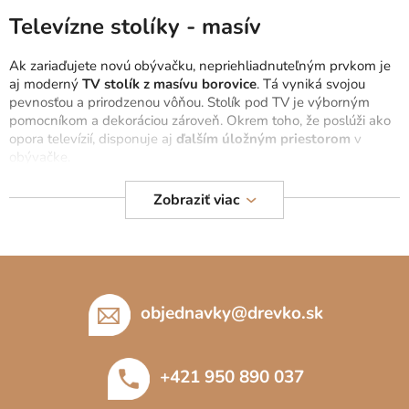
v
l
Televízne stolíky - masív
á
d
Ak zariaďujete novú obývačku, nepriehliadnuteľným prvkom je
a
aj moderný
TV stolík z masívu borovice
. Tá vyniká svojou
c
pevnosťou a prirodzenou vôňou. Stolík pod TV je výborným
pomocníkom a dekoráciou zároveň. Okrem toho, že poslúži ako
i
opora televízií, disponuje aj
ďalším úložným priestorom
v
e
obývačke.
p
r
U nás nájdete borovicové kvalitné TV stolíky, TV stolíky čierne,
Zobraziť viac
v
biele stolíky pod TV, stolíky s úložným priestorom, na nožičkách
k
a ďalšie. Sú ľahko kombinovateľné s
masívnymi komodami
, a
y
konferenčnými stolíkmi
. Sledujte aj ponuku
dubových TV
Z
v
stolíkov.
ý
á
p
p
objednavky
@
drevko.sk
i
ä
s
t
u
+421 950 890 037
i
e