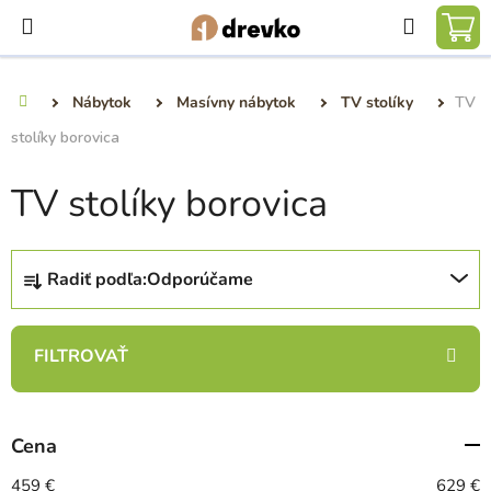
Prejsť
Hľadať
na
NÁ
obsah
KO
Nábytok
Masívny nábytok
TV stolíky
TV
Domov
stolíky borovica
TV stolíky borovica
R
Radiť podľa:
Odporúčame
a
d
e
n
i
e
Cena
p
r
459
€
629
€