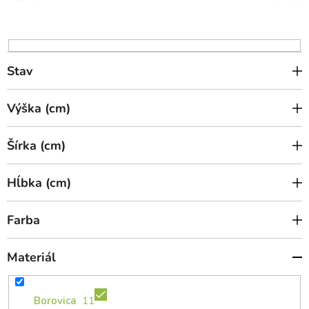
o
d
u
k
Stav
t
o
Výška (cm)
v
Šírka (cm)
Hĺbka (cm)
Farba
Materiál
Borovica
11