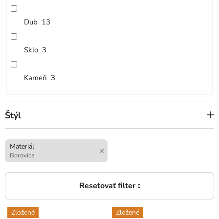
Dub
13
Sklo
3
Kameň
3
Štýl
Materiál
Borovica
V
Zložené
Zložené