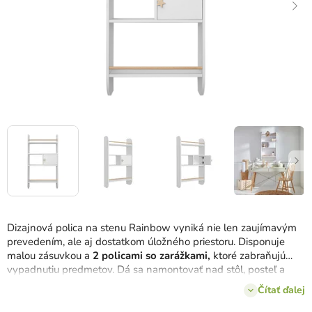
Dizajnová polica na stenu Rainbow vyniká nie len zaujímavým
prevedením, ale aj dostatkom úložného priestoru. Disponuje
malou zásuvkou a
2 policami so zarážkami,
ktoré zabraňujú
vypadnutiu predmetov. Dá sa namontovať nad stôl, posteľ a
nízko na podlahu, čo umožňuje ľahký prístup ku knihám,
Čítať ďalej
hračkám a iným drobnostiam.