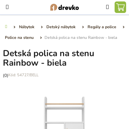
Prejsť
Hľadať
na
NÁ
obsah
KO
Nábytok
Detský nábytok
Regály a police
Domov
Police na stenu
Detská polica na stenu Rainbow - biela
Detská polica na stenu
Rainbow - biela
Priemerné
(0)
54727/BELL
hodnotenie
produktu
je
0,0
z
5
hviezdičiek.