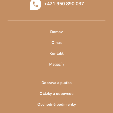
+421 950 890 037
i
e
Domov
O nás
Kontakt
Magazín
Doprava a platba
Otázky a odpovede
Obchodné podmienky