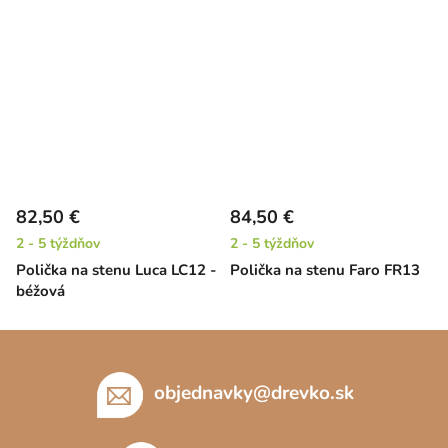
82,50 €
84,50 €
2 - 5 týždňov
2 - 5 týždňov
Polička na stenu Luca LC12 -
Polička na stenu Faro FR13
béžová
Z
á
p
objednavky
@
drevko.sk
ä
t