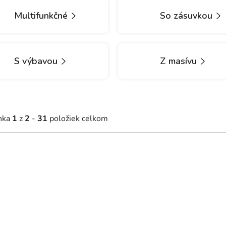
Multifunkčné
So zásuvkou
S výbavou
Z masívu
nka
1
z
2
-
31
položiek celkom