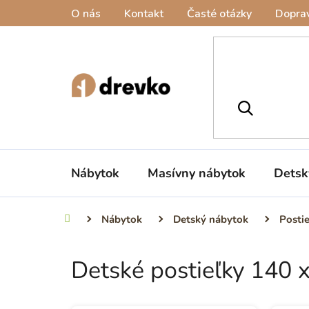
Prejsť
O nás
Kontakt
Časté otázky
Doprav
na
obsah
Nábytok
Masívny nábytok
Detsk
Nábytok
Detský nábytok
Posti
Domov
Detské postieľky 140 