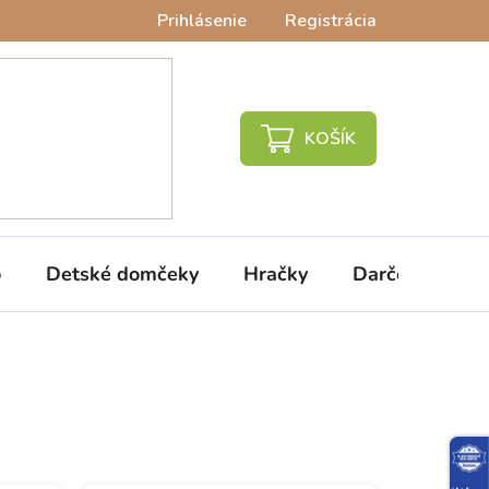
Prihlásenie
Registrácia
NÁKUPNÝ
KOŠÍK
o
Detské domčeky
Hračky
Darčeky
V