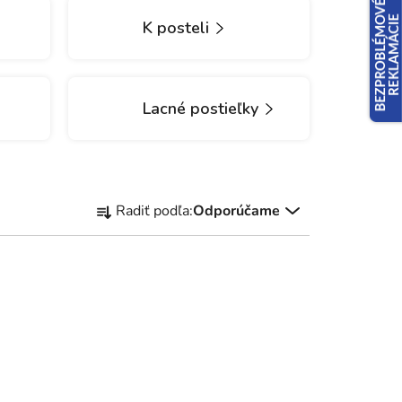
K posteli
Lacné postieľky
R
Radiť podľa:
Odporúčame
a
d
e
n
i
e
p
r