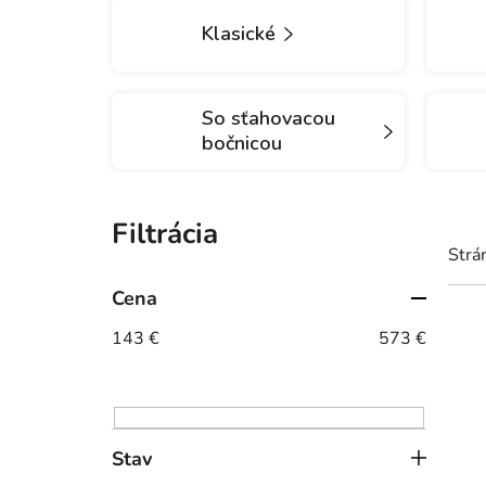
Klasické
So sťahovacou
bočnicou
B
o
Strá
č
n
Cena
V
ý
143
€
573
€
ý
p
p
a
i
n
s
e
Stav
p
l