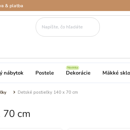
a & platba
ý nábytok
Postele
Dekorácie
Mäkké skl
eľky
Detské postieľky 140 x 70 cm
x 70 cm