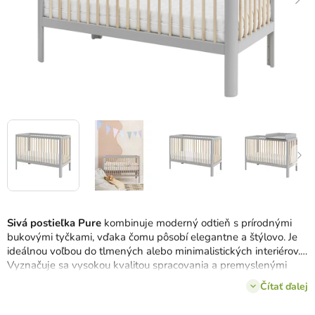
Sivá postieľka Pure
kombinuje moderný odtieň s prírodnými
bukovými tyčkami, vďaka čomu pôsobí elegantne a štýlovo. Je
ideálnou voľbou do tlmených alebo minimalistických interiérov.
Vyznačuje sa vysokou kvalitou spracovania a premyslenými
detailmi, ako sú vyberateľné priečky a zaoblené hrany. Praktická
Čítať ďalej
a dizajnová zároveň.