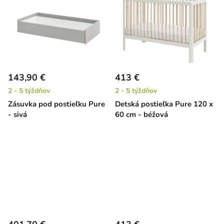
143,90 €
413 €
2 - 5 týždňov
2 - 5 týždňov
Zásuvka pod postieľku Pure
Detská postieľka Pure 120 x
- sivá
60 cm - béžová