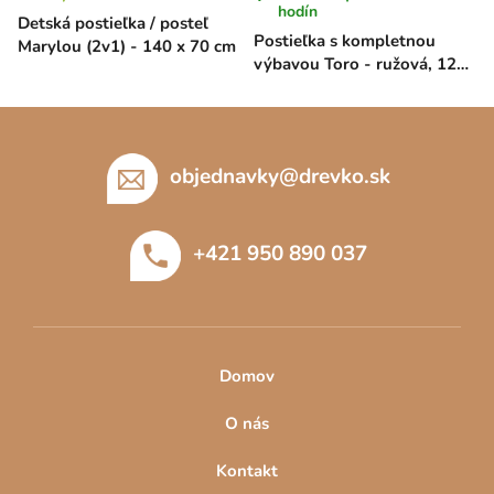
hodín
Detská postieľka / posteľ
Postieľka s kompletnou
Marylou (2v1) - 140 x 70 cm
výbavou Toro - ružová, 120
x 60 cm
Z
á
p
objednavky
@
drevko.sk
ä
t
+421 950 890 037
i
e
Domov
O nás
Kontakt