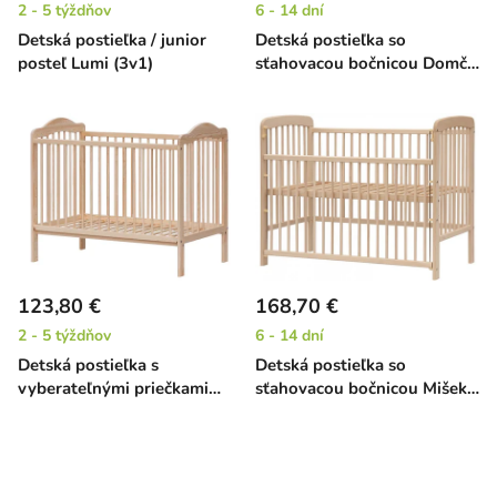
2 - 5 týždňov
6 - 14 dní
Detská postieľka / junior
Detská postieľka so
posteľ Lumi (3v1)
sťahovacou bočnicou Domčo
EKO - 120 x 60 cm
123,80 €
168,70 €
2 - 5 týždňov
6 - 14 dní
Detská postieľka s
Detská postieľka so
vyberateľnými priečkami
sťahovacou bočnicou Mišek -
Alex EKO - borovica, 120 x
buk, 120 x 60 cm
60 cm