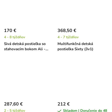
170 €
368,50 €
4 - 8 týždňov
4 - 7 týždňov
Sivá detská postieľka so
Multifunkčná detská
sťahovacím bokom Ali -
postieľka Sixty (3v1)
borovica, 120 x 60 cm
287,60 €
212 €
2 - 5 týždňov
Skladom | Doručenie do 48