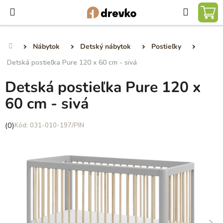
Prejsť
Hľadať
na
NÁ
obsah
KO
Nábytok
Detský nábytok
Postieľky
Domov
Detská postieľka Pure 120 x 60 cm - sivá
Detská postieľka Pure 120 x
60 cm - sivá
Priemerné
(0)
031-010-197/PIN
hodnotenie
produktu
je
0,0
z
5
hviezdičiek.