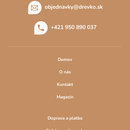
p
objednavky
@
drevko.sk
ä
t
+421 950 890 037
i
e
Domov
O nás
Kontakt
Magazín
Doprava a platba