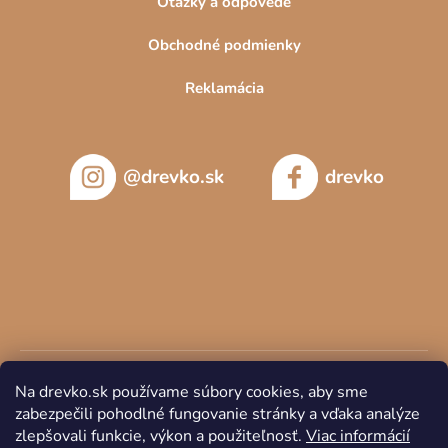
Otázky a odpovede
Obchodné podmienky
Reklamácia
@drevko.sk
drevko
Na drevko.sk používame súbory cookies, aby sme
zabezpečili pohodlné fungovanie stránky a vďaka analýze
zlepšovali funkcie, výkon a použiteľnosť.
Viac informácií