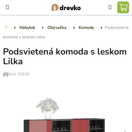
Prejsť
Hľadať
na
NÁ
obsah
KO
Nábytok
Obývačka
Komody
Podsvietená
Domov
komoda s leskom Lilka
Podsvietená komoda s leskom
Lilka
Priemerné
(0)
23916
hodnotenie
produktu
je
0,0
z
5
hviezdičiek.