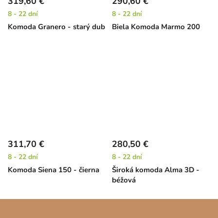
319,60 €
290,60 €
8 - 22 dní
8 - 22 dní
Komoda Granero - starý dub
Biela Komoda Marmo 200
311,70 €
280,50 €
8 - 22 dní
8 - 22 dní
Komoda Siena 150 - čierna
Široká komoda Alma 3D -
béžová
Z
á