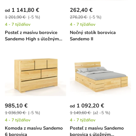
1 141,80 €
262,40 €
od
1 201,90 €
(–5 %)
276,20 €
(–5 %)
4 - 7 týždňov
4 - 7 týždňov
Posteľ z masívu borovice
Nočný stolík borovica
Sandemo High s úložným
Sandemo II
priestorom
985,10 €
1 092,20 €
od
1 036,90 €
(–5 %)
1 149,60 €
(až –5 %)
4 - 7 týždňov
4 - 7 týždňov
Komoda z masívu Sandemo
Posteľ z masívu Sandemo
6 borovica
borovica s úložným