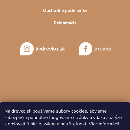
Obchodné podmienky
Reklamácia
@drevko.sk
drevko
Na drevko.sk používame súbory cookies, aby sme
zabezpečili pohodlné fungovanie stránky a vďaka analýze
zlepšovali funkcie, výkon a použiteľnosť.
Viac informácií
Copyright 2026
DREVKO
. Všetky práva vyhradené.