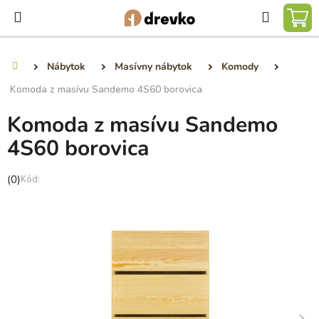
Prejsť
Hľadať
na
NÁ
obsah
KO
Nábytok
Masívny nábytok
Komody
Domov
Komoda z masívu Sandemo 4S60 borovica
Komoda z masívu Sandemo
4S60 borovica
Priemerné
(0)
hodnotenie
produktu
je
0,0
z
5
hviezdičiek.