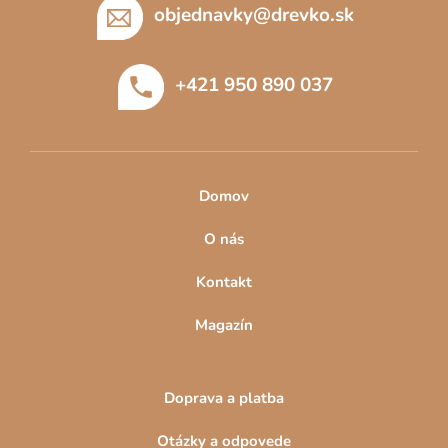
p
objednavky
@
drevko.sk
ä
t
+421 950 890 037
i
e
Domov
O nás
Kontakt
Magazín
Doprava a platba
Otázky a odpovede