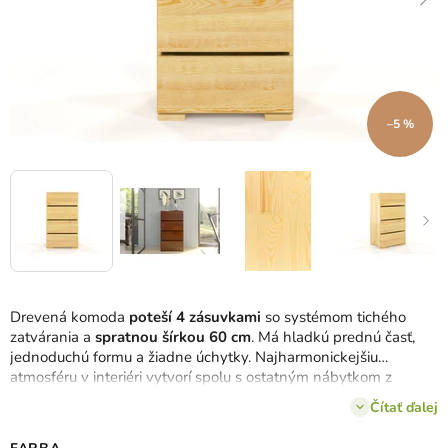
–5 %
Drevená komoda
poteší 4 zásuvkami
so systémom tichého
zatvárania a
spratnou šírkou 60 cm
. Má hladkú prednú časť,
jednoduchú formu a žiadne úchytky. Najharmonickejšiu
atmosféru v interiéri vytvorí spolu s ostatným nábytkom z
kolekcie Sandemo.
Čítať ďalej