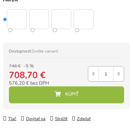
FARBA
Dostupnosť:
Zvoľte variant
746 €
–5 %
708,70 €
576,20 € bez DPH
Jednotková cena:
Tlač
Opýtať sa
Strážiť
Zdieľať