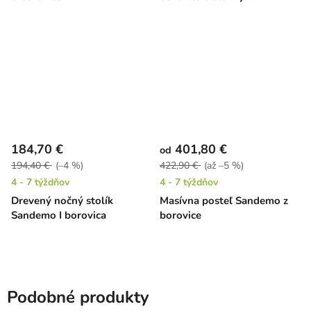
priestorom
184,70 €
401,80 €
od
194,40 €
(–4 %)
422,90 €
(až –5 %)
4 - 7 týždňov
4 - 7 týždňov
Drevený nočný stolík
Masívna posteľ Sandemo z
Sandemo I borovica
borovice
Podobné produkty