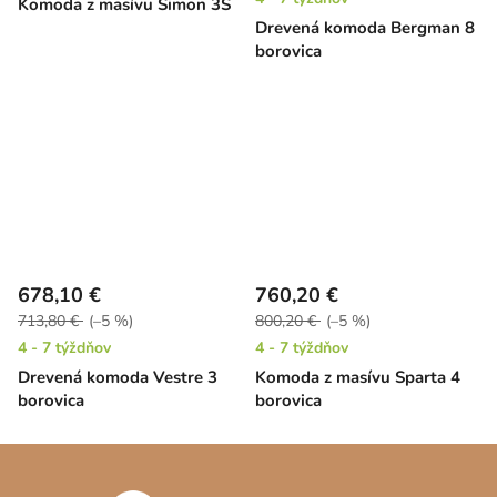
Komoda z masívu Simon 3S
Drevená komoda Bergman 8
borovica
678,10 €
760,20 €
713,80 €
(–5 %)
800,20 €
(–5 %)
4 - 7 týždňov
4 - 7 týždňov
Drevená komoda Vestre 3
Komoda z masívu Sparta 4
borovica
borovica
Z
á