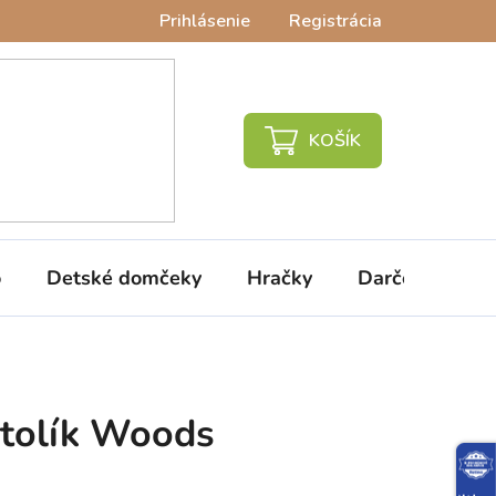
Prihlásenie
Registrácia
NÁKUPNÝ
KOŠÍK
o
Detské domčeky
Hračky
Darčeky
V
stolík Woods