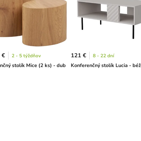
 €
121 €
2 - 5 týždňov
8 - 22 dní
nčný stolík Mice (2 ks) - dub
Konferenčný stolík Lucia - bé