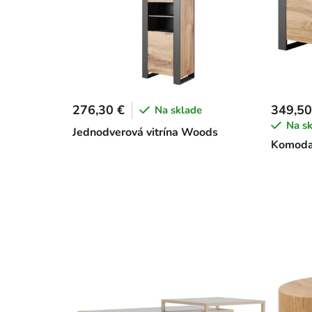
276,30 €
349,50
Na sklade
Na s
Jednodverová vitrína Woods
Komoda