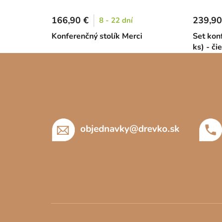
166,90 €
239,90
8 - 22 dní
Konferenčný stolík Merci
Set kon
ks) - či
Z
á
p
ä
t
objednavky
@
drevko.sk
i
e