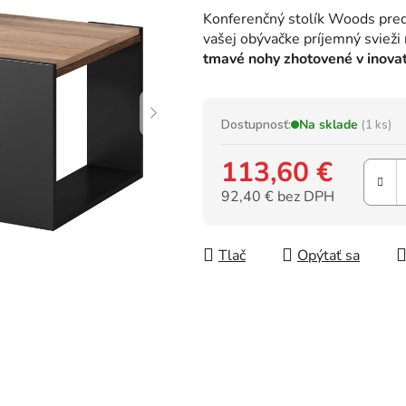
hodnotenie
Konferenčný stolík Woods preds
produktu
vašej obývačke príjemný svieži
je
tmavé nohy zhotovené v inova
0,0
z
5
hviezdičiek.
Dostupnosť:
Na sklade
(1 ks)
113,60 €
92,40 € bez DPH
Jednotková cena:
Tlač
Opýtať sa