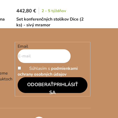
442,80 €
2 - 5 týždňov
rna
Set konferenčných stolíkov Dice (2
ks) - sivý mramor
Email
Súhlasím s
podmienkami
deme
ochrany osobných údajov
duktoch
PRIHLÁSIŤ
SA