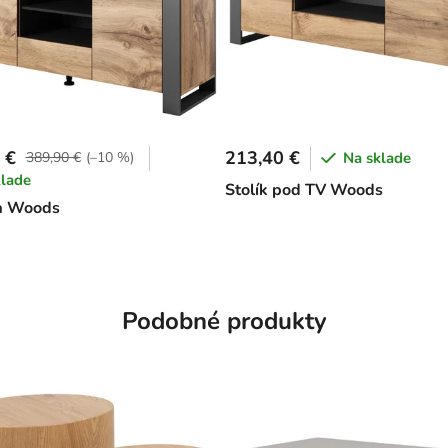
 €
213,40 €
389,90 €
(–10 %)
Na sklade
klade
Stolík pod TV Woods
 Woods
Podobné produkty