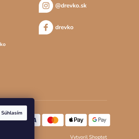
@drevko.sk
drevko
sko
Súhlasím
Vytvoril Shoptet