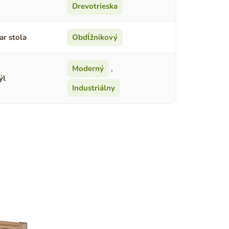
Drevotrieska
ar stola
Obdĺžnikový
Moderný
,
ýl
Industriálny