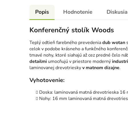
Popis
Hodnotenie
Diskusia
Konferenčný stolík Woods
Teplý odtieň farebného prevedenia
dub wotan
s
celok v podobe krásneho a funkčného konferen
tmavé nohy, ktoré siahajú až cez predné čelo ná
detailmi
umocňujú v priestore moderný
industri
laminovanej drevotriesky
v matnom dizajne
.
Vyhotovenie:
Doska: laminovaná matná drevotrieska 16
Nohy: 16 mm laminovaná matná drevotrie