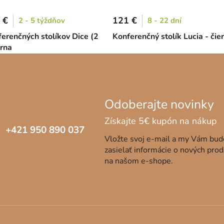
 €
121 €
2 - 5 týždňov
8 - 22 dní
ferenčných stolíkov Dice (2
Konferenčný stolík Lucia - čie
erna
+421 950 890 037
Vložte svoj e-mail a my Vám bu
zasielať informácie o nových pro
na našom e-shope.