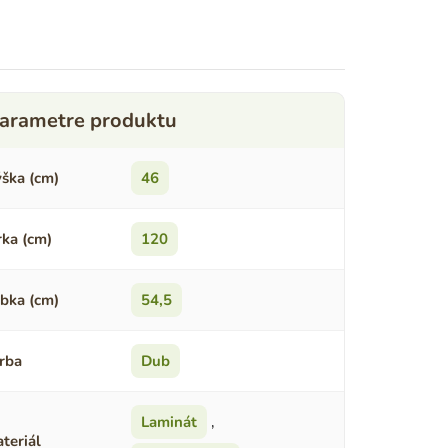
ška (cm)
46
rka (cm)
120
bka (cm)
54,5
rba
Dub
Laminát
,
teriál