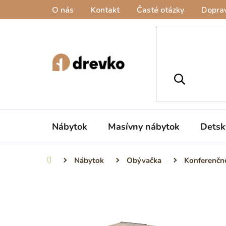
Prejsť
O nás
Kontakt
Časté otázky
Doprav
na
obsah
Nábytok
Masívny nábytok
Detsk
Nábytok
Obývačka
Konferenčné
Domov