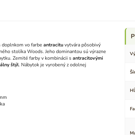
 doplnkom vo farbe
antracitu
vytvára pôsobivý
čného stolíka Woods.
Jeho dominantou sú výrazne
Vý
bytku.
Zemité farby v kombinácii s
antracitovými
álny štýl
.
Nábytok je vyrobený z odolnej
Ší
Hĺ
 mm
ska
Fa
Ma