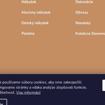
Nábytok
Dekorácie
Masívny nábytok
Obrazy
Detský nábytok
Mandaly
Postele
Kolekcia Sloven
k používame súbory cookies, aby sme zabezpečili
ngovanie stránky a vďaka analýze zlepšovali funkcie,
iteľnosť.
Viac informácií
Copyright 2026
DREVKO
. Všetky práva vyhradené.
ie