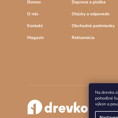
Domov
Doprava a platba
O nás
Otázky a odpovede
Kontakt
Obchodné podmienky
Magazín
Reklamácia
Na drevko.s
pohodlné fu
výkon a použ
Nastaven