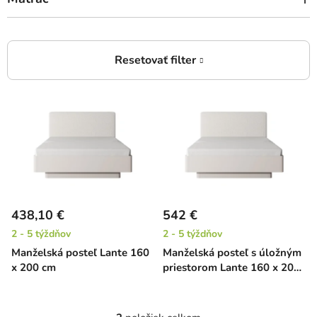
V
ý
p
i
s
p
r
438,10 €
542 €
o
2 - 5 týždňov
2 - 5 týždňov
d
Manželská posteľ Lante 160
Manželská posteľ s úložným
u
x 200 cm
priestorom Lante 160 x 200
k
cm
t
o