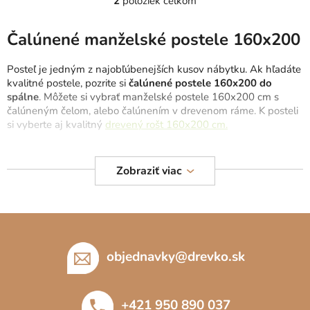
2
položiek celkom
O
v
v
l
Čalúnené manželské postele 160x200
á
d
Posteľ je jedným z najobľúbenejších kusov nábytku. Ak hľadáte
a
kvalitné postele, pozrite si
čalúnené postele 160x200 do
c
spálne
. Môžete si vybrať manželské postele 160x200 cm s
čalúneným čelom, alebo čalúnením v drevenom ráme. K posteli
i
si vyberte aj kvalitný
drevený rošt 160x200 cm.
e
p
Na výber máte aj
matrace 160x200
, ktoré poskytnú
r
nadštandardný komfort pri spánku. Okrem toho si môžete
Zobraziť viac
v
vybrať
čalúnenú posteľ 120x200
alebo
čalúnenú posteľ
k
140x200 cm
.
y
Z
v
ý
á
p
p
objednavky
@
drevko.sk
i
ä
s
t
u
+421 950 890 037