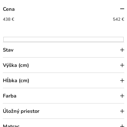
e
Cena
p
r
438
€
542
€
o
d
u
k
Stav
t
o
Výška (cm)
v
Hĺbka (cm)
Farba
Úložný priestor
Matrac