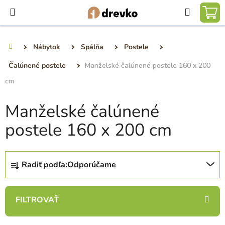
Prejsť
Hľadať
na
NÁ
obsah
KO
Nábytok
Spálňa
Postele
Domov
Čalúnené postele
Manželské čalúnené postele 160 x 200
cm
Manželské čalúnené
postele 160 x 200 cm
R
Radiť podľa:
Odporúčame
a
d
e
n
i