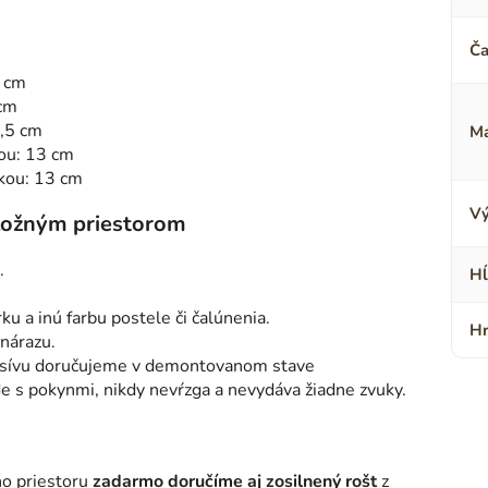
Ča
5 cm
 cm
0,5 cm
Ma
ou: 13 cm
kou: 13 cm
Vý
úložným priestorom
.
Hĺ
rku a inú farbu postele či čalúnenia.
Hr
 nárazu.
sívu doručujeme v demontovanom stave
de s pokynmi, nikdy nevŕzga a nevydáva žiadne zvuky.
ho priestoru
zadarmo doručíme aj zosilnený rošt
z