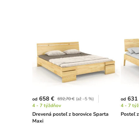
658 €
631
692,70 €
(až –5 %)
od
od
4 - 7 týždňov
4 - 7 tý
Drevená posteľ z borovice Sparta
Posteľ 
Maxi