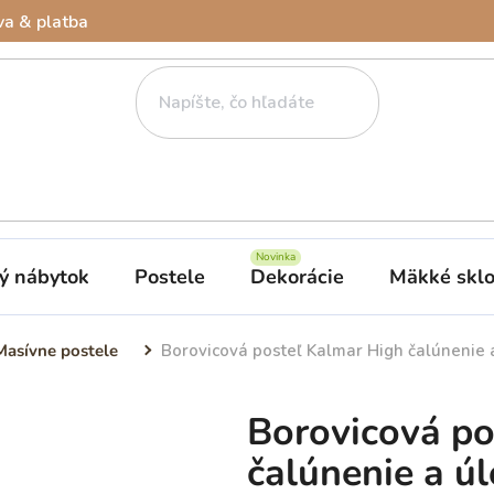
a & platba
ý nábytok
Postele
Dekorácie
Mäkké skl
Masívne postele
Borovicová posteľ Kalmar High čalúnenie a
Borovicová po
čalúnenie a úl