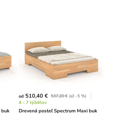
510,40 €
537,20 €
(až –5 %)
od
4 - 7 týždňov
 buk
Drevená posteľ Spectrum Maxi buk