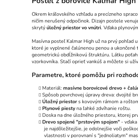
Posteľ z borovice Kalmar High
Okrem kráľovského vzhľadu a precízneho spracov
ničím nerušený odpočinok. Dizajn postele venu
skrytý
úložný priestor vo vnútri
. V
ďaka plynovým
Masívna posteľ Kalmar High už na prvý pohľad
ktoré je vyplnené čalúnenou penou a ukončené te
geometrickú obdĺžnikovú štruktúru. Látku poťah
vzorkovníka. Stačí oprieť vankúš a môžete si užíva
Parametre, ktoré pomôžu pri rozhod
Materiál:
masívne borovicové drevo + čal
Spôsob povrchovej úpravy dreva: dvojité br
Úložný priestor
s kovovým rámom a roštom 
Plynové piesty
na ľahké zdvíhanie roštu.
Doska na dne úložného priestoru, ktorej pr
Drevo spojené "prstovým spojom"
- vďaka 
je najdôležitejšie, je odolnejšie voči pošk
vlastnosti v porovnaní s "jednoliatym" ma