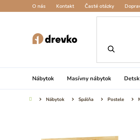
Prejsť
O nás
Kontakt
Časté otázky
Doprav
na
obsah
Nábytok
Masívny nábytok
Detsk
Nábytok
Spálňa
Postele
Domov