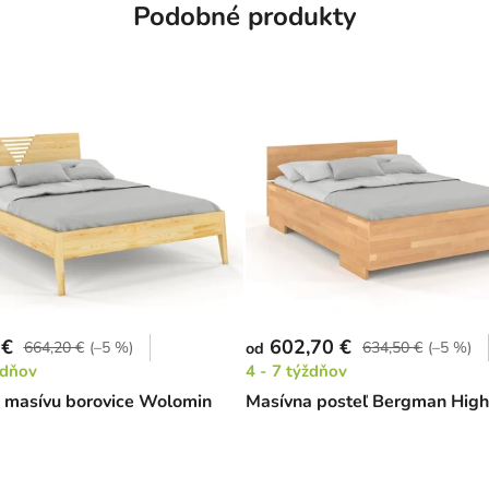
Podobné produkty
 €
602,70 €
664,20 €
(–5 %)
634,50 €
(–5 %)
od
ždňov
4 - 7 týždňov
z masívu borovice Wolomin
Masívna posteľ Bergman High