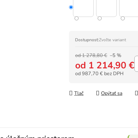
Dostupnosť:
Zvoľte variant
od 1 278,80 €
–5 %
od
1 214,90 €
od
987,70 €
bez DPH
Jednotková cena:
Tlač
Opýtať sa