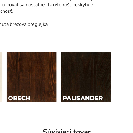
e kupovať samostatne. Takýto rošt poskytuje
otnosť.
utá brezová preglejka
Súvisiaci tovar