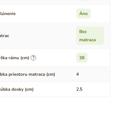
lúnenie
Áno
Bez
trac
matraca
ška rámu (cm)
?
38
bka priestoru matraca (cm)
4
úbka dosky (cm)
2,5