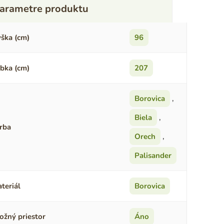
ška (cm)
96
bka (cm)
207
Borovica
,
Biela
,
rba
Orech
,
Palisander
teriál
Borovica
ožný priestor
Áno