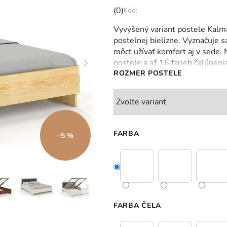
Priemerné
(0)
hodnotenie
Vyvýšený variant postele Kal
produktu
posteľnej bielizne. Vyznačuje 
je
môcť užívať komfort aj v sede.
0,0
postele a až 16 farieb čalúnenia
z
ROZMER POSTELE
5
hviezdičiek.
FARBA
–5 %
FARBA ČELA