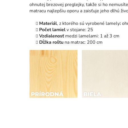
ohnutej brezovej preglejky, takže si ho nemusít
matracu najlepšiu oporu a zaisťuje jeho dlhú živ
Materiál
, z ktorého sú vyrobené lamely
:
ohn
Počet lamiel
v stojane: 25
Vzdialenosť
medzi lamelami: 1 až 3 cm
Dĺžka roštu
na matrac: 200 cm