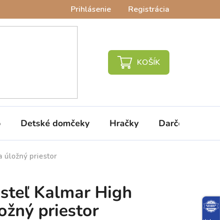
Prihlásenie
Registrácia
NÁKUPNÝ
KOŠÍK
o
Detské domčeky
Hračky
Darčeky
V
 úložný priestor
steľ Kalmar High
ožný priestor