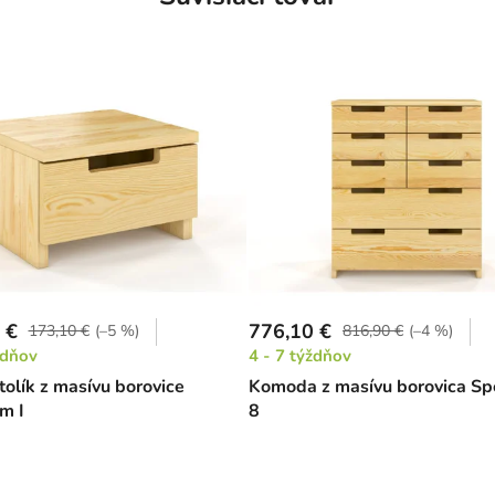
 €
776,10 €
173,10 €
(–5 %)
816,90 €
(–4 %)
ždňov
4 - 7 týždňov
tolík z masívu borovice
Komoda z masívu borovica S
m I
8