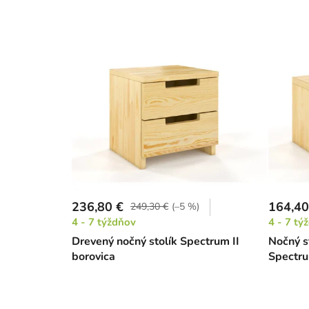
236,80 €
164,40
249,30 €
(–5 %)
4 - 7 týždňov
4 - 7 tý
Drevený nočný stolík Spectrum II
Nočný s
borovica
Spectru