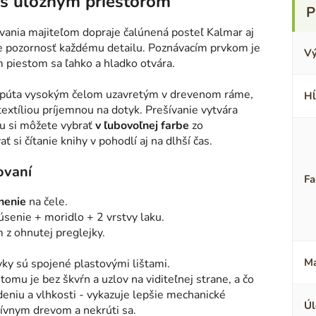
 s úložným priestorom
ania majiteľom dopraje čalúnená posteľ Kalmar aj
je pozornosť každému detailu. Poznávacím prvkom je
Vý
 piestom sa ľahko a hladko otvára.
 upúta vysokým čelom uzavretým v drevenom ráme,
Hĺ
xtíliou príjemnou na dotyk. Prešívanie vytvára
u si môžete vybrať
v ľubovoľnej farbe
zo
ť si čítanie knihy v pohodlí aj na dlhší čas.
ovaní
Fa
únenie
na čele.
úsenie + moridlo + 2 vrstvy laku.
z ohnutej preglejky.
Ma
vky sú spojené plastovými lištami.
tomu je bez škvŕn a uzlov na viditeľnej strane, a čo
odeniu a vlhkosti - vykazuje lepšie mechanické
Úl
sívnym drevom a nekrúti sa.