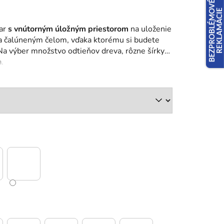
mar
s vnútorným úložným priestorom
na uloženie
sa čalúneným čelom, vďaka ktorému si budete
 Na výber množstvo odtieňov dreva, rôzne šírky
.