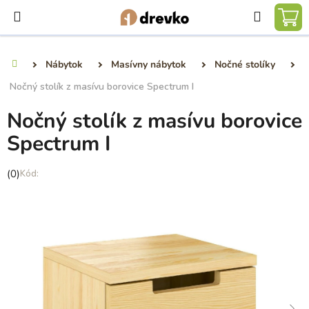
Prejsť
Hľadať
na
NÁ
obsah
KO
Nábytok
Masívny nábytok
Nočné stolíky
Domov
Nočný stolík z masívu borovice Spectrum I
Nočný stolík z masívu borovice
Spectrum I
Priemerné
(0)
hodnotenie
produktu
je
0,0
z
5
hviezdičiek.