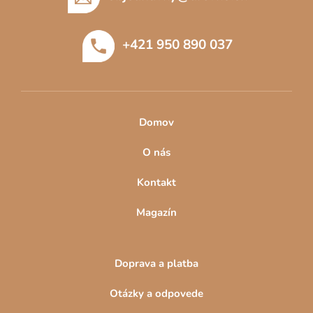
ä
t
+421 950 890 037
i
e
Domov
O nás
Kontakt
Magazín
Doprava a platba
Otázky a odpovede