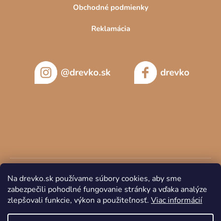
Obchodné podmienky
Reklamácia
@drevko.sk
drevko
Na drevko.sk používame súbory cookies, aby sme
zabezpečili pohodlné fungovanie stránky a vďaka analýze
zlepšovali funkcie, výkon a použiteľnosť.
Viac informácií
Copyright 2026
DREVKO
. Všetky práva vyhradené.