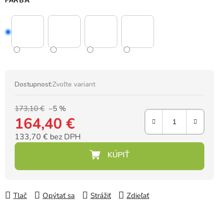
FARBA
Dostupnosť:
Zvoľte variant
173,10 €
–5 %
164,40 €
133,70 € bez DPH
Jednotková cena:
Tlač
Opýtať sa
Strážiť
Zdieľať