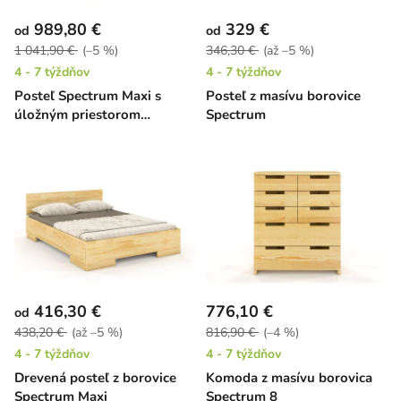
989,80 €
329 €
od
od
1 041,90 €
(–5 %)
346,30 €
(až –5 %)
4 - 7 týždňov
4 - 7 týždňov
Posteľ Spectrum Maxi s
Posteľ z masívu borovice
úložným priestorom
Spectrum
borovica
416,30 €
776,10 €
od
438,20 €
(až –5 %)
816,90 €
(–4 %)
4 - 7 týždňov
4 - 7 týždňov
Drevená posteľ z borovice
Komoda z masívu borovica
Spectrum Maxi
Spectrum 8