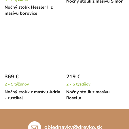
Nočný stolík z masívu Simon
Nočný stolík Hessler II z
masívu borovice
369 €
219 €
2 - 5 týždňov
2 - 5 týždňov
Nočný stolík z masívu Adria
Nočný stolík z masívu
- rustikal
Rosella L
Z
á
p
objednavky
@
drevko.sk