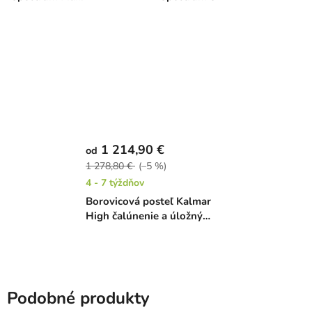
1 214,90 €
od
1 278,80 €
(–5 %)
4 - 7 týždňov
Borovicová posteľ Kalmar
High čalúnenie a úložný
priestor
Podobné produkty