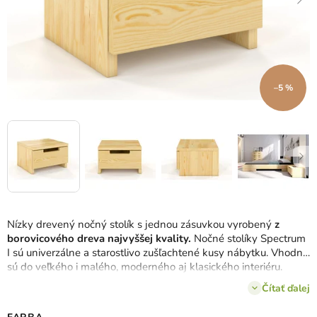
–5 %
Nízky drevený nočný stolík s jednou zásuvkou vyrobený
z
borovicového dreva najvyššej kvality.
Nočné stolíky Spectrum
I sú univerzálne a starostlivo zušľachtené kusy nábytku. Vhodné
sú do veľkého i malého, moderného aj klasického interiéru.
Vybrať si môžete až zo
4 farieb.
Čítať ďalej