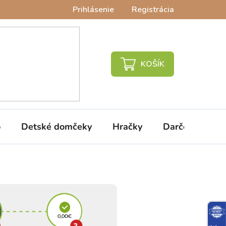
Prihlásenie
Registrácia
NÁKUPNÝ
KOŠÍK
o
Detské domčeky
Hračky
Darčeky
V