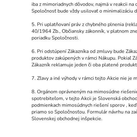
iba z mimoriadnych dôvodov, najmä v reakcii na 
Spoločnosť bude vždy usilovať o minimalizáciu 
5. Pri uplatňovaní práv z chybného plnenia (rekl
40/1964 Zb., Občiansky zákonník, v platnom zne
poriadku Spoločnosti.
6. Pri odstúpení Zákazníka od zmluvy bude Záka
produktov zakúpených v rámci Nákupu. Pokiaľ Zák
Zákazník reklamuje jeden či oba platené produkty
7. Zľavy a iné výhody v rámci tejto Akcie nie j
8. Orgánom oprávneným na mimosúdne riešenie sp
spotrebiteľom, v tejto Akcii je Slovenská obcho
podmienkach mimosúdnych riešení sporov , keď t
priamo so Spoločnosťou. Formulár návrhu na za
Slovenskej obchodnej inšpekcie.