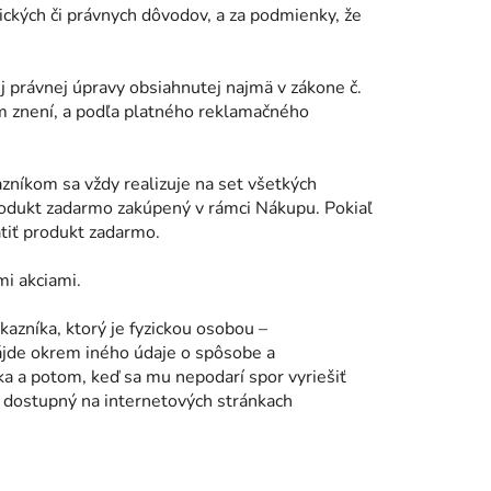
ických či právnych dôvodov, a za podmienky, že
ej právnej úpravy obsiahnutej najmä v zákone č.
om znení, a podľa platného reklamačného
zníkom sa vždy realizuje na set všetkých
produkt zadarmo zakúpený v rámci Nákupu. Pokiaľ
átiť produkt zadarmo.
mi akciami.
zníka, ktorý je fyzickou osobou –
nájde okrem iného údaje o spôsobe a
a a potom, keď sa mu nepodarí spor vyriešiť
 dostupný na internetových stránkach