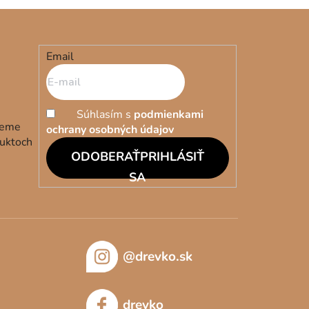
Email
Súhlasím s
podmienkami
deme
ochrany osobných údajov
duktoch
PRIHLÁSIŤ
SA
@drevko.sk
drevko