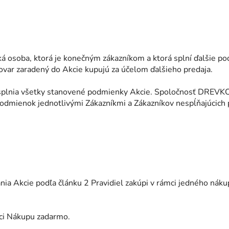
ká osoba, ktorá je konečným zákazníkom a ktorá splní ďalšie p
tovar zaradený do Akcie kupujú za účelom ďalšieho predaja.
rí splnia všetky stanovené podmienky Akcie. Spoločnosť DREVKO
podmienok jednotlivými Zákazníkmi a Zákazníkov nespĺňajúcich
onania Akcie podľa článku 2 Pravidiel zakúpi v rámci jedného n
ámci Nákupu zadarmo.