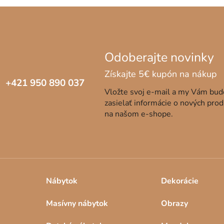
+421 950 890 037
Vložte svoj e-mail a my Vám bu
zasielať informácie o nových pro
na našom e-shope.
Nábytok
Dekorácie
Masívny nábytok
Obrazy