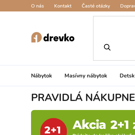
Prejsť
O nás
Kontakt
Časté otázky
Doprav
na
obsah
Nábytok
Masívny nábytok
Detsk
PRAVIDLÁ NÁKUPNEJ 