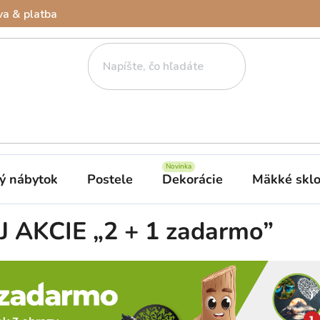
a & platba
ý nábytok
Postele
Dekorácie
Mäkké skl
AKCIE „2 + 1 zadarmo”