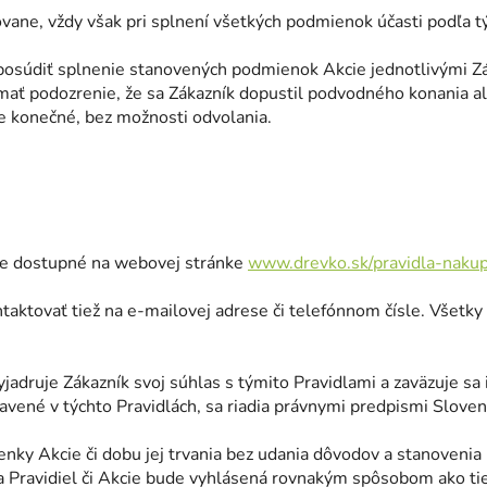
vane, vždy však pri splnení všetkých podmienok účasti podľa tý
posúdiť splnenie stanovených podmienok Akcie jednotlivými Z
 mať podozrenie, že sa Zákazník dopustil podvodného konania al
je konečné, bez možnosti odvolania.
cie dostupné na webovej stránke
www.drevko.sk/pravidla-naku
ntaktovať tiež na e-mailovej adrese či telefónnom čísle. Všet
yjadruje Zákazník svoj súhlas s týmito Pravidlami a zaväzuje sa 
pravené v týchto Pravidlách, sa riadia právnymi predpismi Sloven
nky Akcie či dobu jej trvania bez udania dôvodov a stanovenia
a Pravidiel či Akcie bude vyhlásená rovnakým spôsobom ako t