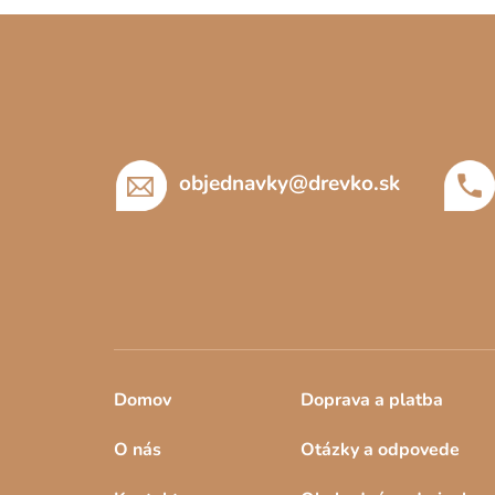
Z
á
p
ä
t
objednavky
@
drevko.sk
i
e
Domov
Doprava a platba
O nás
Otázky a odpovede