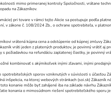
okolnosti mimo primeranej kontroly Spoločnosti, vrátane techn
dopadu na Zákazníkov.
amácie) pri tovare v rámci tejto Akcie sa postupuje podľa platn
ní, v zákone č. 108/2024 Zb., o ochrane spotrebiteľa, v platn
zníkovi vrátená kúpna cena a odstúpenie od kúpnej zmluvy Záka
azník vráti jeden z platených produktov, je povinný vrátiť aj 
 s požiadavkou na refundáciu zaplatenej čiastky, je povinný vr
e možné kombinovať s akýmikoľvek inými zľavami, inými predajný
otrebiteľských sporov vzniknutých v súvislosti s účasťou Záka
dná inšpekcia, na ktorej webových stránkach (soi.sk) Zákazník 
oto konanie môže byť zahájené iba na základe návrhu Zákazník
čatie konania o mimosúdnom riešení spotrebiteľského sporu je