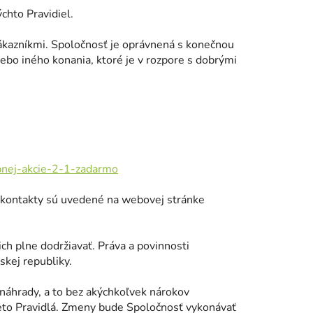
chto Pravidiel.
ákazníkmi. Spoločnosť je oprávnená s konečnou
ebo iného konania, ktoré je v rozpore s dobrými
pnej-akcie-2-1-zadarmo
ky kontakty sú uvedené na webovej stránke
ich plne dodržiavať. Práva a povinnosti
skej republiky.
 náhrady, a to bez akýchkoľvek nárokov
ieto Pravidlá. Zmeny bude Spoločnosť vykonávať