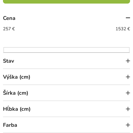
i
e
Cena
p
r
257
€
1532
€
o
d
u
k
Stav
t
o
Výška (cm)
v
Šírka (cm)
Hĺbka (cm)
Farba