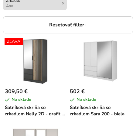
Zrkadlo
Áno
V
ZĽAVA
ý
p
i
s
p
r
309,50 €
502 €
o
Na sklade
Na sklade
d
Šatníková skriňa so
Šatníková skriňa so
u
zrkadlom Nelly 2D - grafit /
zrkadlom Sara 200 - biela
k
dub artisan
t
o