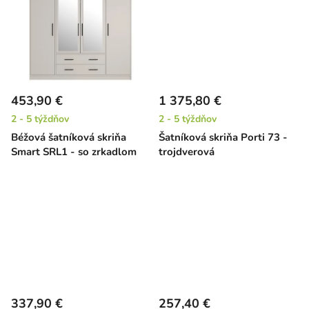
v
453,90 €
1 375,80 €
2 - 5 týždňov
2 - 5 týždňov
Béžová šatníková skriňa
Šatníková skriňa Porti 73 -
Smart SRL1 - so zrkadlom
trojdverová
337,90 €
257,40 €