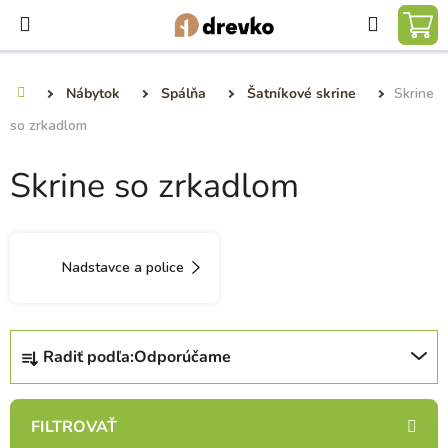
Prejsť
Hľadať
na
NÁ
obsah
KO
Nábytok
Spálňa
Šatníkové skrine
Skrine
Domov
so zrkadlom
Skrine so zrkadlom
Nadstavce a police
R
Radiť podľa:
Odporúčame
a
d
e
n