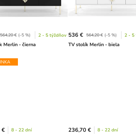
536 €
564,20 €
(–5 %)
2 - 5 týždňov
564,20 €
(–5 %)
2 - 5
k Merlin - čierna
TV stolík Merlin - biela
INKA
 €
236,70 €
8 - 22 dní
8 - 22 dní