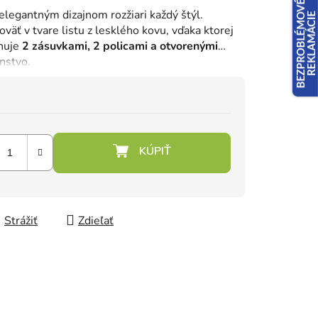
elegantným dizajnom rozžiari každý štýl.
väť v tvare listu z lesklého kovu, vďaka ktorej
onuje
2 zásuvkami, 2 policami a otvorenými
nstvo.
Strážiť
Zdieľať