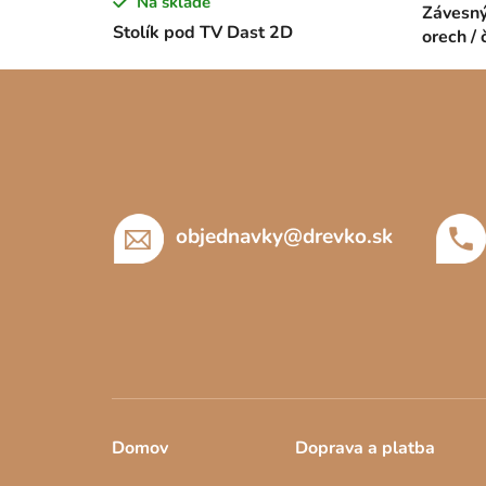
Na sklade
Závesný
Stolík pod TV Dast 2D
orech / 
Z
á
p
ä
t
objednavky
@
drevko.sk
i
e
Domov
Doprava a platba