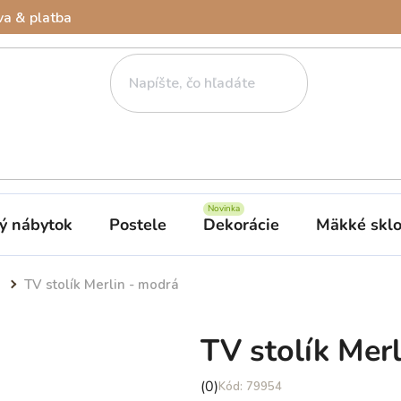
a & platba
ý nábytok
Postele
Dekorácie
Mäkké skl
TV stolík Merlin - modrá
TV stolík Mer
Priemerné
(0)
79954