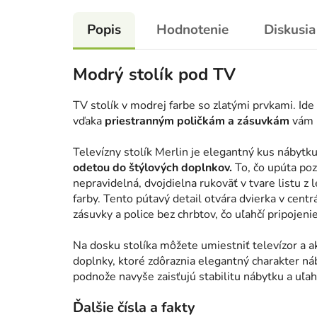
Popis
Hodnotenie
Diskusia
Modrý stolík pod TV
TV stolík v modrej farbe so zlatými prvkami. Ide
vďaka
priestranným poličkám a zásuvkám
vám p
Televízny stolík Merlin je elegantný kus nábytku,
odetou do štýlových doplnkov.
To, čo upúta poz
nepravidelná, dvojdielna rukoväť v tvare listu z
farby. Tento pútavý detail otvára dvierka v centr
zásuvky a police bez chrbtov, čo uľahčí pripojenie
Na dosku stolíka môžete umiestniť televízor a a
doplnky, ktoré zdôraznia elegantný charakter 
podnože navyše zaisťujú stabilitu nábytku a uľah
Ďalšie čísla a fakty