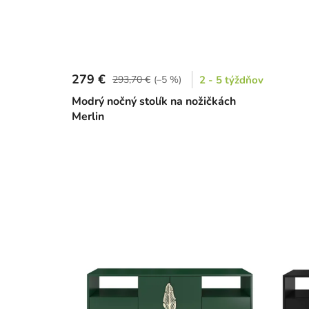
279 €
293,70 €
(–5 %)
2 - 5 týždňov
Modrý nočný stolík na nožičkách
Merlin