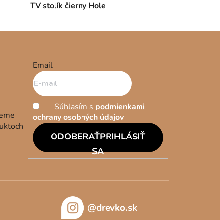
TV stolík čierny Hole
Email
Súhlasím s
podmienkami
deme
ochrany osobných údajov
duktoch
PRIHLÁSIŤ
SA
@drevko.sk