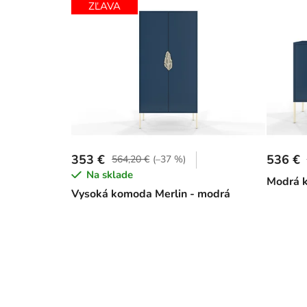
ZĽAVA
353 €
536 €
564,20 €
(–37 %)
Na sklade
Modrá 
Vysoká komoda Merlin - modrá