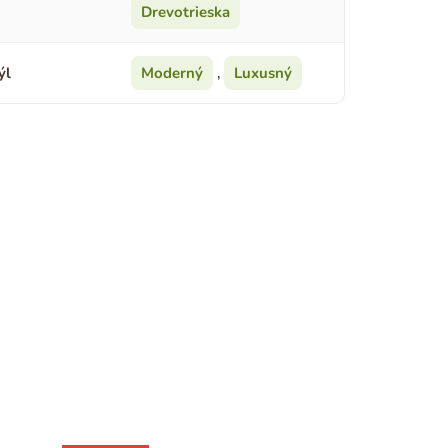
Drevotrieska
ýl
Moderný
,
Luxusný