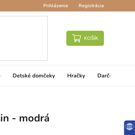
Prihlásenie
Registrácia
NÁKUPNÝ
KOŠÍK
o
Detské domčeky
Hračky
Darčeky
V
lin - modrá