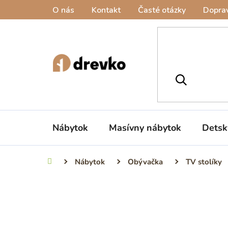
Prejsť
O nás
Kontakt
Časté otázky
Doprav
na
obsah
Nábytok
Masívny nábytok
Detsk
Nábytok
Obývačka
TV stolíky
Domov