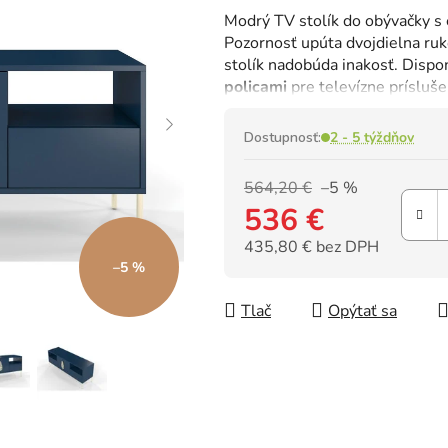
hodnotenie
Modrý TV stolík do obývačky s 
produktu
Pozornosť upúta dvojdielna ruko
je
stolík nadobúda inakosť. Disp
0,0
policami
pre televízne prísluše
z
5
hviezdičiek.
Dostupnosť:
2 - 5 týždňov
564,20 €
–5 %
536 €
435,80 € bez DPH
–5 %
Jednotková cena:
Tlač
Opýtať sa