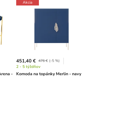
Akcia
451,40 €
476 €
(–5 %)
2 - 5 týždňov
Arena -
Komoda na topánky Merlin - navy