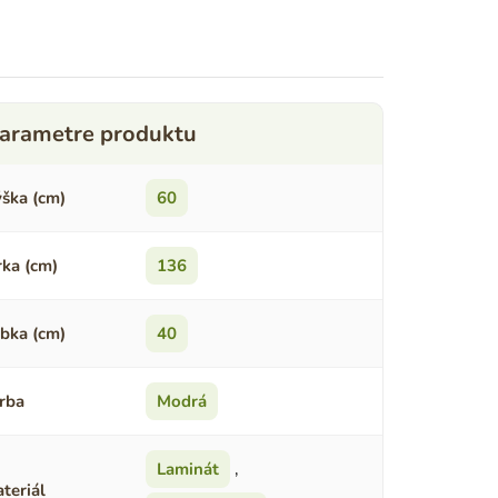
ška (cm)
60
rka (cm)
136
bka (cm)
40
rba
Modrá
Laminát
,
teriál