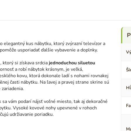
 o elegantný kus nábytku, ktorý zvýrazní televízor a
omôže usporiadať ďalšie vybavenie a doplnky.
Vý
 ktorý si získava srdcia
jednoduchou siluetou
ornosť a robí nábytok krásnym, je veľká,
Ší
 lesklého kovu, ktorá dokonale ladí s nohami rovnakej
álnej časti nábytku. Na ľavej a pravej strane skrine sú
Hĺ
 zariadenia.
k sa vám podarí nájsť voľné miesto, tak aj dekoračné
Fa
nábytku. Vysoké kovové nohy upevnené v rohoch
čujú udržiavanie poriadku.
Ma