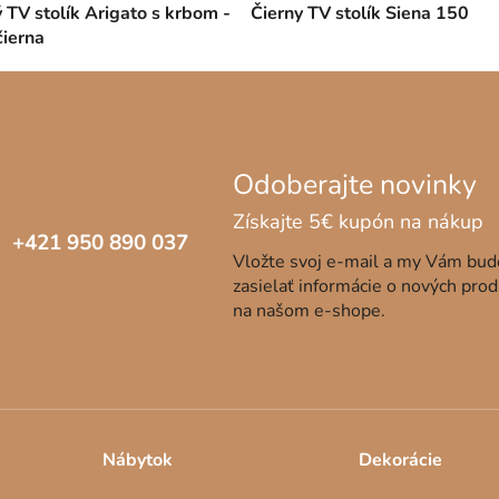
 TV stolík Arigato s krbom -
Čierny TV stolík Siena 150
čierna
+421 950 890 037
Vložte svoj e-mail a my Vám bu
zasielať informácie o nových pro
na našom e-shope.
Nábytok
Dekorácie