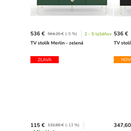
536 €
536 €
564,20 €
(–5 %)
2 - 5 týždňov
TV stolík Merlin - zelená
TV stolí
ZĽAVA
NOV
115 €
347,60
132,60 €
(–13 %)