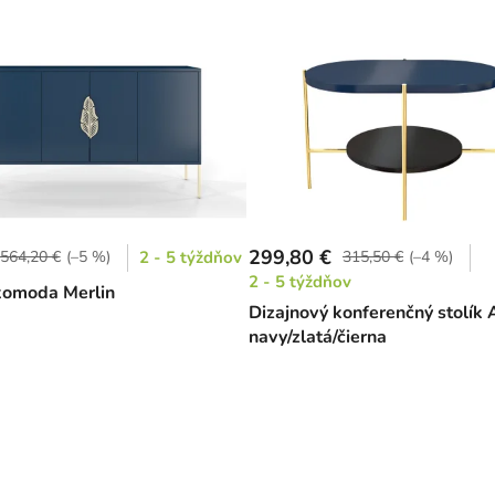
299,80 €
564,20 €
(–5 %)
2 - 5 týždňov
315,50 €
(–4 %)
2 - 5 týždňov
komoda Merlin
Dizajnový konferenčný stolík 
navy/zlatá/čierna