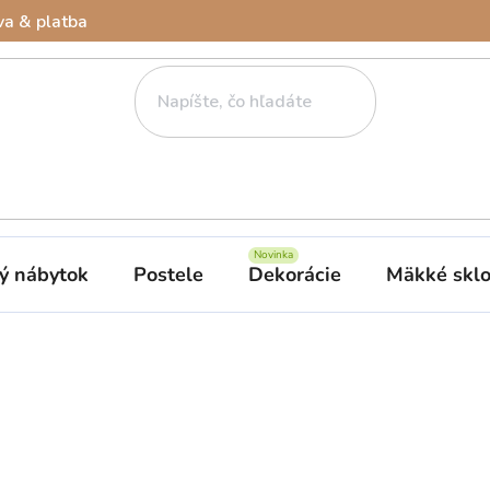
a & platba
ý nábytok
Postele
Dekorácie
Mäkké skl