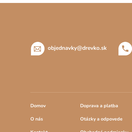
Z
á
p
ä
t
objednavky
@
drevko.sk
i
e
Domov
Doprava a platba
O nás
Otázky a odpovede