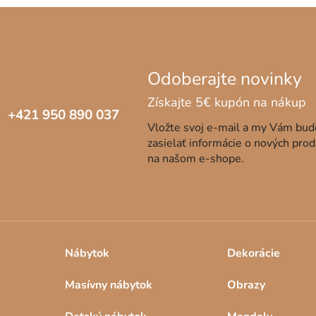
v
l
á
d
a
c
i
e
+421 950 890 037
Vložte svoj e-mail a my Vám bu
p
zasielať informácie o nových pro
r
na našom e-shope.
v
k
y
v
ý
p
i
Nábytok
Dekorácie
s
u
Masívny nábytok
Obrazy