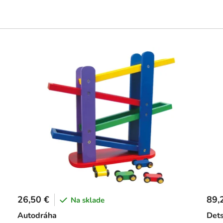
26,50 €
89,
Na sklade
Autodráha
Dets