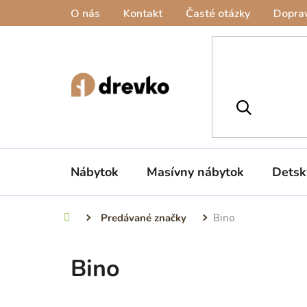
Prejsť
O nás
Kontakt
Časté otázky
Doprav
na
obsah
Nábytok
Masívny nábytok
Detsk
Predávané značky
Bino
Domov
Bino