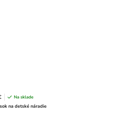
€
Na sklade
ok na detské náradie