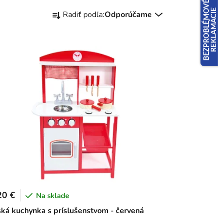
R
Radiť podľa:
Odporúčame
a
d
e
n
i
e
p
r
o
d
u
k
t
o
20 €
v
Na sklade
ká kuchynka s príslušenstvom - červená