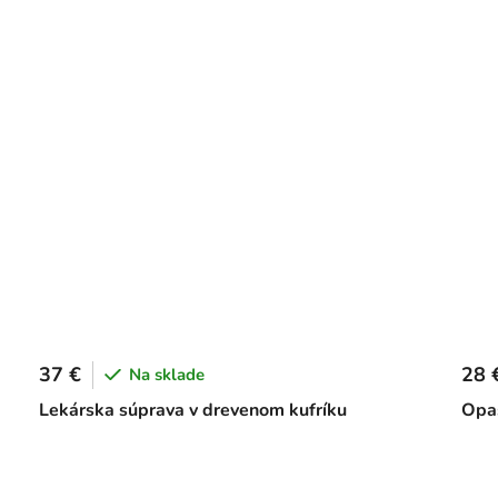
37 €
28 
Na sklade
Lekárska súprava v drevenom kufríku
Opas
O