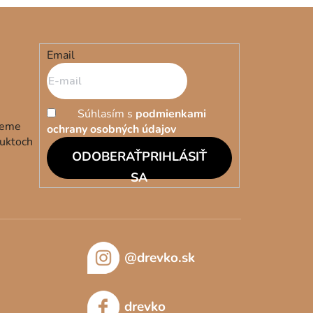
Email
Súhlasím s
podmienkami
deme
ochrany osobných údajov
duktoch
PRIHLÁSIŤ
SA
@drevko.sk
drevko