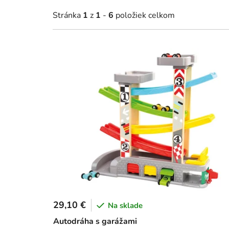
Stránka
1
z
1
-
6
položiek celkom
V
ý
p
i
s
p
r
o
d
u
k
t
29,10 €
o
Na sklade
v
Autodráha s garážami