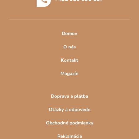
i
e
p
e
r
v
k
Domov
y
v
O nás
ý
p
Kontakt
i
s
Magazín
u
Doprava a platba
Otázky a odpovede
Obchodné podmienky
Reklamácia