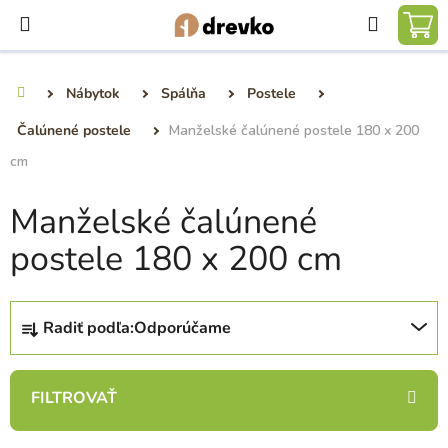
Prejsť
Hľadať
na
NÁ
obsah
KO
Nábytok
Spálňa
Postele
Domov
Čalúnené postele
Manželské čalúnené postele 180 x 200
cm
Manželské čalúnené
postele 180 x 200 cm
R
Radiť podľa:
Odporúčame
a
d
e
n
i