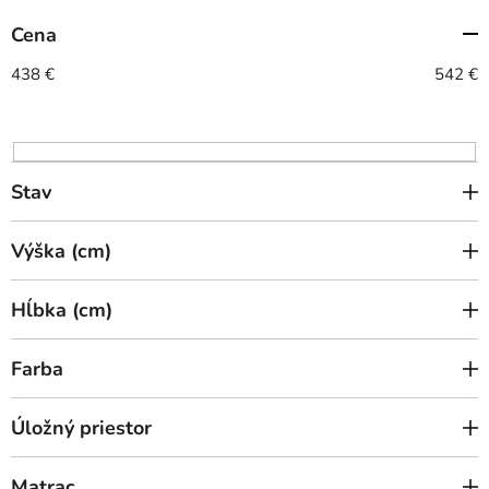
e
Cena
p
r
438
€
542
€
o
d
u
k
Stav
t
o
Výška (cm)
v
Hĺbka (cm)
Farba
Úložný priestor
Matrac