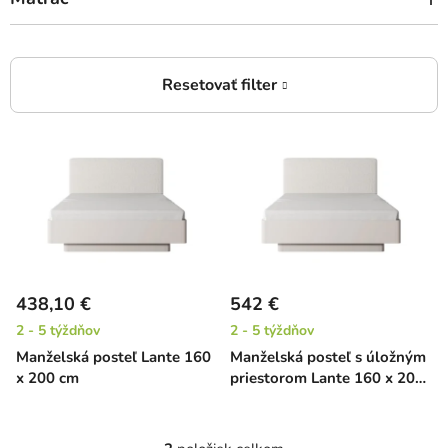
V
ý
p
i
s
p
r
438,10 €
542 €
o
2 - 5 týždňov
2 - 5 týždňov
d
Manželská posteľ Lante 160
Manželská posteľ s úložným
u
x 200 cm
priestorom Lante 160 x 200
k
cm
t
o