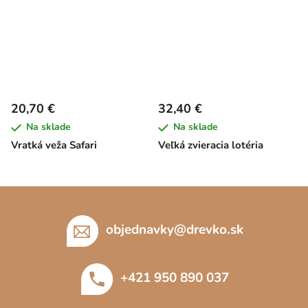
20,70 €
32,40 €
Na sklade
Na sklade
Vratká veža Safari
Veľká zvieracia lotéria
Z
á
p
objednavky
@
drevko.sk
ä
t
+421 950 890 037
i
e