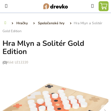
Prejsť
Hľadať
na
NÁ
obsah
KO
Hračky
Spoločenské hry
Hra Mlyn a Solitér
Domov
Gold Edition
Hra Mlyn a Solitér Gold
Edition
Priemerné
(0)
LE12220
hodnotenie
produktu
je
0,0
z
5
hviezdičiek.