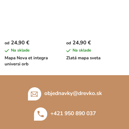
24,90 €
24,90 €
od
od
Na sklade
Na sklade
Mapa Nova et integra
Zlatá mapa sveta
universi orb
Z
á
p
objednavky
@
drevko.sk
ä
t
+421 950 890 037
i
e