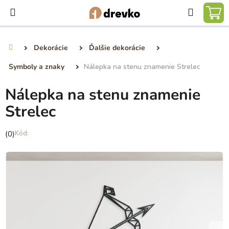
Prejsť
Hľadať
na
NÁ
obsah
KO
Dekorácie
Ďalšie dekorácie
Domov
Symboly a znaky
Nálepka na stenu znamenie Strelec
Nálepka na stenu znamenie
Strelec
Priemerné
(0)
hodnotenie
produktu
je
0,0
z
5
hviezdičiek.