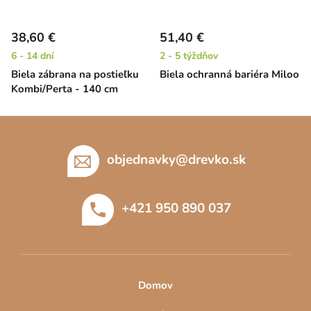
38,60 €
51,40 €
6 - 14 dní
2 - 5 týždňov
Biela zábrana na postieľku
Biela ochranná bariéra Miloo
Kombi/Perta - 140 cm
Z
á
p
objednavky
@
drevko.sk
ä
t
+421 950 890 037
i
e
Domov