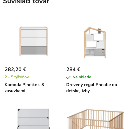
Súvisiaci tovar
282,20 €
284 €
2 - 5 týždňov
Na sklade
Komoda Pinette s 3
Drevený regál Pheobe do
zásuvkami
detskej izby