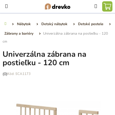
Prejsť
Hľadať
na
NÁ
obsah
KO
Nábytok
Detský nábytok
Detské postele
Domov
Zábrany a bariéry
Univerzálna zábrana na postieľku - 120
cm
Univerzálna zábrana na
postieľku - 120 cm
Priemerné
(0)
SCA1173
hodnotenie
produktu
je
0,0
z
5
hviezdičiek.