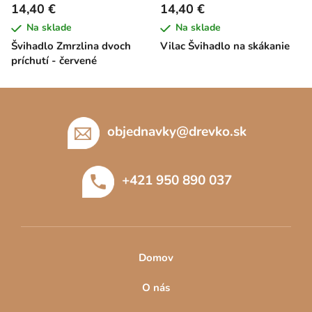
14,40 €
14,40 €
Na sklade
Na sklade
Švihadlo Zmrzlina dvoch
Vilac Švihadlo na skákanie
príchutí - červené
Z
á
p
objednavky
@
drevko.sk
ä
t
+421 950 890 037
i
e
Domov
O nás