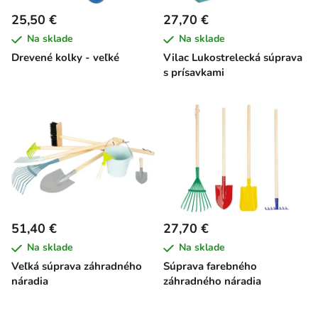
25,50 €
27,70 €
Na sklade
Na sklade
Drevené kolky - veľké
Vilac Lukostrelecká súprava
s prísavkami
51,40 €
27,70 €
Na sklade
Na sklade
Veľká súprava záhradného
Súprava farebného
náradia
záhradného náradia