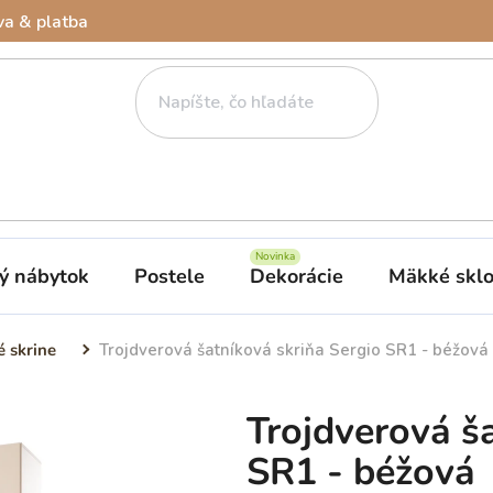
a & platba
ý nábytok
Postele
Dekorácie
Mäkké skl
é skrine
Trojdverová šatníková skriňa Sergio SR1 - béžová
Trojdverová š
SR1 - béžová