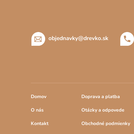
Z
á
p
ä
t
objednavky
@
drevko.sk
i
e
Domov
Doprava a platba
O nás
Otázky a odpovede
Kontakt
Obchodné podmienky