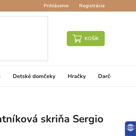
Prihlásenie
Registrácia
NÁKUPNÝ
KOŠÍK
o
Detské domčeky
Hračky
Darčeky
V
atníková skriňa Sergio