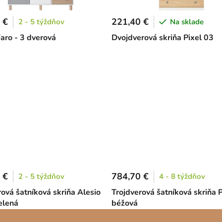
 €
221,40 €
2 - 5 týždňov
Na sklade
Faro - 3 dverová
Dvojdverová skriňa Pixel 03
 €
784,70 €
2 - 5 týždňov
4 - 8 týždňov
rová šatníková skriňa Alesio
Trojdverová šatníková skriňa P
elená
béžová