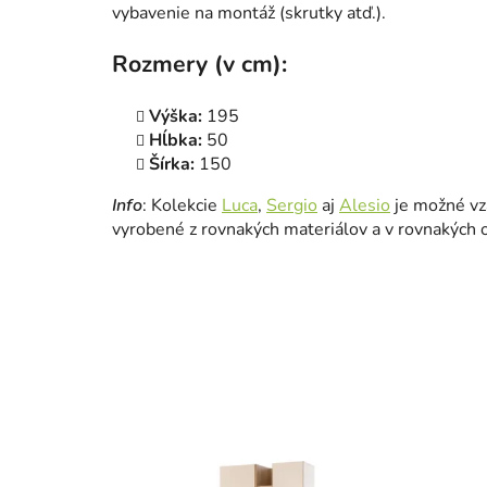
vybavenie na montáž (skrutky atď.).
Rozmery (v cm):
Výška:
195
Hĺbka:
50
Šírka:
150
Info
: Kolekcie
Luca
,
Sergio
aj
Alesio
je možné vz
vyrobené z rovnakých materiálov a v rovnakých 