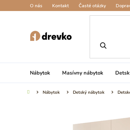
Prejsť
O nás
Kontakt
Časté otázky
Doprav
na
obsah
Nábytok
Masívny nábytok
Detsk
Nábytok
Detský nábytok
Detsk
Domov