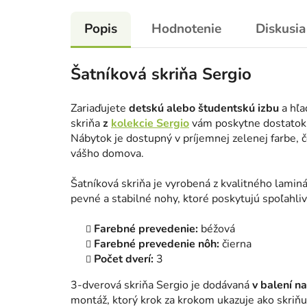
Popis
Hodnotenie
Diskusia
Šatníková skriňa Sergio
Zariaďujete
detskú alebo študentskú izbu
a hľa
skriňa
z
kolekcie Sergio
vám poskytne dostatok ú
Nábytok je dostupný v príjemnej zelenej farbe,
vášho domova.
Šatníková skriňa je vyrobená z kvalitného laminá
pevné a stabilné nohy, ktoré poskytujú spoľahli
Farebné prevedenie:
béžová
Farebné prevedenie nôh:
čierna
Počet dverí:
3
3-dverová skriňa Sergio je dodávaná
v balení 
montáž, ktorý krok za krokom ukazuje ako skriňu