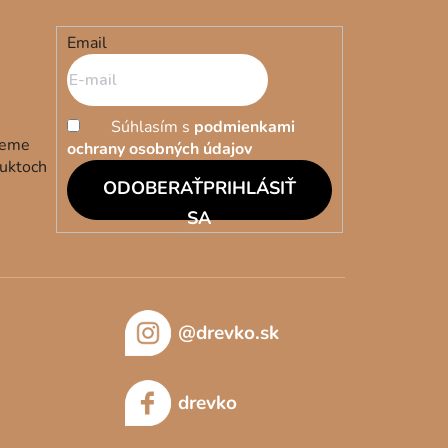
Email
Súhlasím s
podmienkami
deme
ochrany osobných údajov
duktoch
PRIHLÁSIŤ
SA
@drevko.sk
drevko