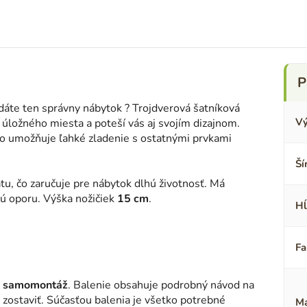
dáte ten správny nábytok ? Trojdverová šatníková
Vý
ložného miesta a poteší vás aj svojím dizajnom.
 čo umožňuje ľahké zladenie s ostatnými prvkami
Ší
tu, čo zaručuje pre nábytok dlhú životnosť. Má
vú oporu. Výška nožičiek
15 cm
.
Hĺ
Fa
na samomontáž
. Balenie obsahuje podrobný návod na
 zostaviť. Súčasťou balenia je všetko potrebné
Ma