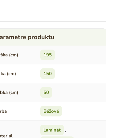
ška (cm)
195
rka (cm)
150
bka (cm)
50
rba
Béžová
Laminát
,
teriál