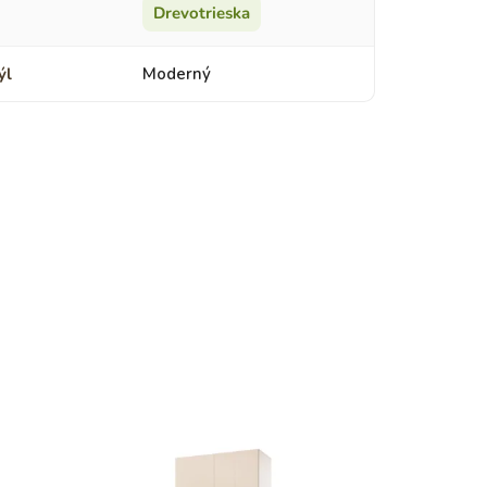
Drevotrieska
ýl
Moderný