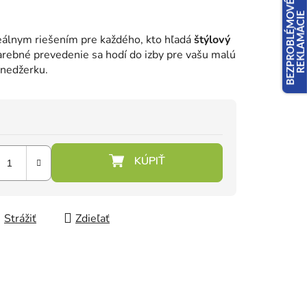
deálnym riešením pre každého, kto hľadá
štýlový
farebné prevedenie sa hodí do izby pre vašu malú
ínedžerku.
Strážiť
Zdieľať