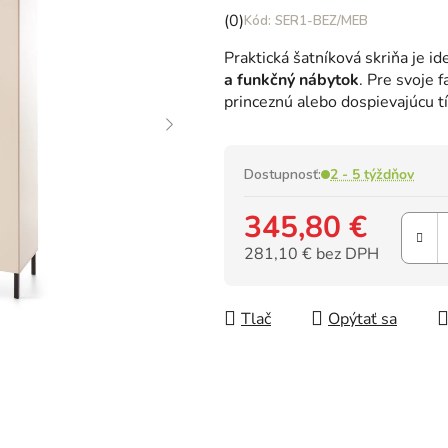
Priemerné
(0)
SER1-BEZ/MEB
hodnotenie
Praktická šatníková skriňa
je i
produktu
a funkčný nábytok
. Pre svoje 
je
princeznú alebo dospievajúcu t
0,0
z
5
hviezdičiek.
Dostupnosť:
2 - 5 týždňov
345,80 €
281,10 € bez DPH
Jednotková cena:
Tlač
Opýtať sa