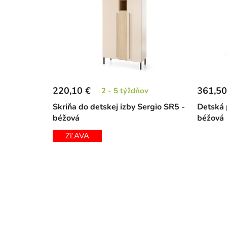
220,10 €
361,50
2 - 5 týždňov
Skriňa do detskej izby Sergio SR5 -
Detská 
béžová
béžová
ZĽAVA