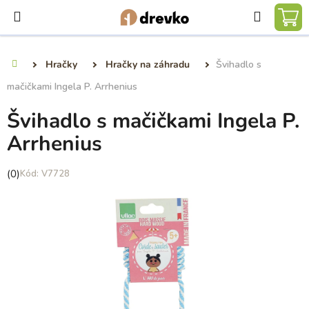
Prejsť
Hľadať
na
NÁ
obsah
KO
Hračky
Hračky na záhradu
Švihadlo s
Domov
mačičkami Ingela P. Arrhenius
Švihadlo s mačičkami Ingela P.
Arrhenius
Priemerné
(0)
V7728
hodnotenie
produktu
je
0,0
z
5
hviezdičiek.