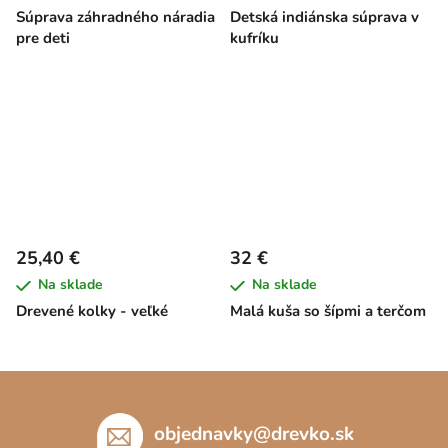
Súprava záhradného náradia
Detská indiánska súprava v
pre deti
kufríku
25,40 €
32 €
Na sklade
Na sklade
Drevené kolky - veľké
Malá kuša so šípmi a terčom
Z
á
p
objednavky
@
drevko.sk