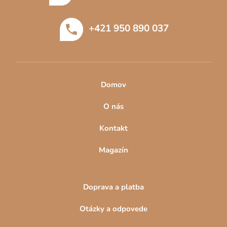
ä
t
+421 950 890 037
i
e
Domov
O nás
Kontakt
Magazín
Doprava a platba
Otázky a odpovede