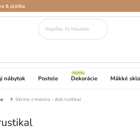
a & platba
ý nábytok
Postele
Dekorácie
Mäkké skl
ne
Skrine z masívu - dub rustikal
ustikal