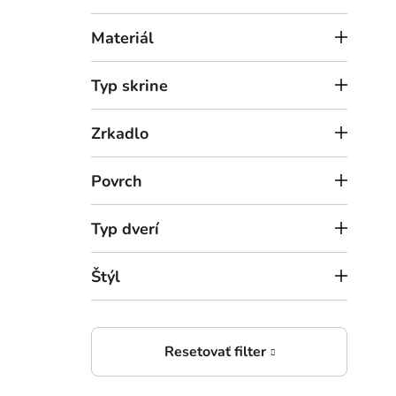
Materiál
Typ skrine
Zrkadlo
649
Povrch
Jedn
Elite
Typ dverí
Štýl