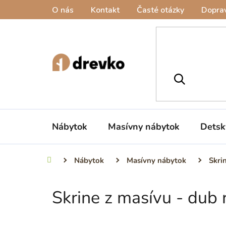
Prejsť
O nás
Kontakt
Časté otázky
Doprav
na
obsah
Nábytok
Masívny nábytok
Detsk
Nábytok
Masívny nábytok
Skri
Domov
Skrine z masívu - dub r
B