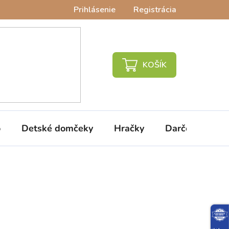
Prihlásenie
Registrácia
NÁKUPNÝ
KOŠÍK
o
Detské domčeky
Hračky
Darčeky
V