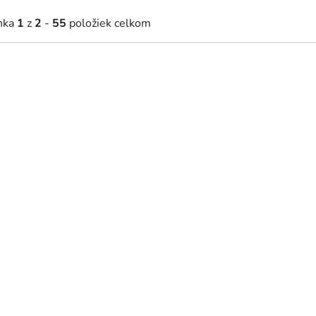
nka
1
z
2
-
55
položiek celkom
Zložené
Zložené
 004 €
586,10 €
4 - 7 týždňov
4 - 7 týždňo
od
dverová skriňa z masívu Gerlach
Jednodverová skriňa z masí
Gerlach