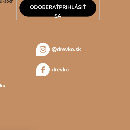
duktoch
PRIHLÁSIŤ
SA
@drevko.sk
drevko
sko