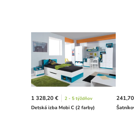
1 328,20 €
241,70
2 - 5 týždňov
Detská izba Mobi C (2 farby)
Šatníko