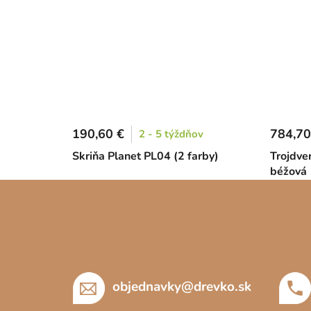
190,60 €
784,70
2 - 5 týždňov
Skriňa Planet PL04 (2 farby)
Trojdver
béžová
Z
á
p
ä
t
objednavky
@
drevko.sk
i