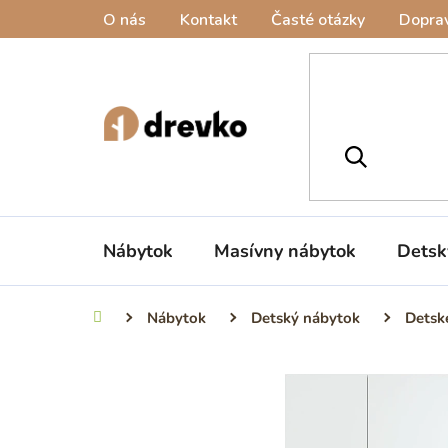
Prejsť
O nás
Kontakt
Časté otázky
Doprav
na
obsah
Nábytok
Masívny nábytok
Detsk
Nábytok
Detský nábytok
Detsk
Domov