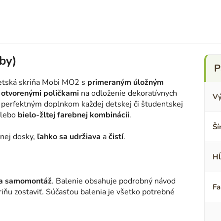
by)
detská skriňa Mobi MO2 s
primeraným úložným
 otvorenými poličkami
na odloženie dekoratívnych
Vý
perfektným doplnkom každej detskej či študentskej
lebo
bielo-žltej farebnej kombinácii
.
Ší
nej dosky,
ľahko sa udržiava
a
čistí
.
Hĺ
na samomontáž
. Balenie obsahuje podrobný návod
Fa
riňu zostaviť. Súčasťou balenia je všetko potrebné