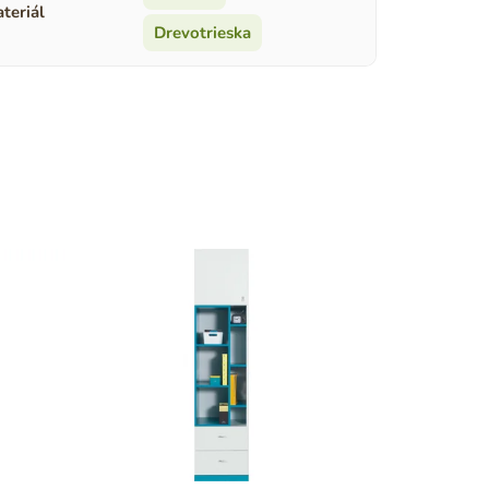
teriál
Drevotrieska