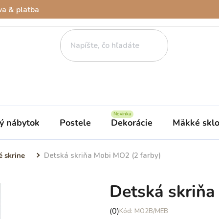
a & platba
ý nábytok
Postele
Dekorácie
Mäkké skl
é skrine
Detská skriňa Mobi MO2 (2 farby)
Detská skriňa
Priemerné
(0)
MO2B/MEB