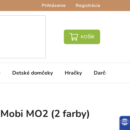
Prihlásenie
Registrácia
NÁKUPNÝ
KOŠÍK
o
Detské domčeky
Hračky
Darčeky
V
 Mobi MO2 (2 farby)