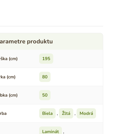
ška (cm)
195
rka (cm)
80
bka (cm)
50
rba
Biela
,
Žltá
,
Modrá
Laminát
,