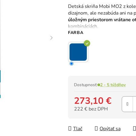
hodnotenie
Detská skriňa Mobi MO2 z kol
produktu
dizajnom, ale nezabúda ani na 
je
úložným priestorom vrátane ot
0,0
kombináciách.
z
FARBA
5
hviezdičiek.
Dostupnosť:
2 - 5 týždňov
273,10 €
222 € bez DPH
Jednotková cena:
Tlač
Opýtať sa