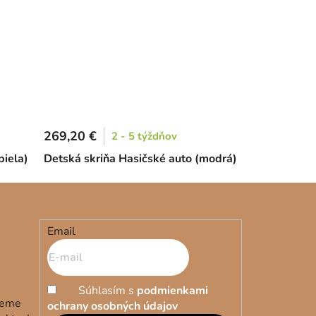
269,20 €
2 - 5 týždňov
biela)
Detská skriňa Hasičské auto (modrá)
Email
Súhlasím s
podmienkami
deme
ochrany osobných údajov