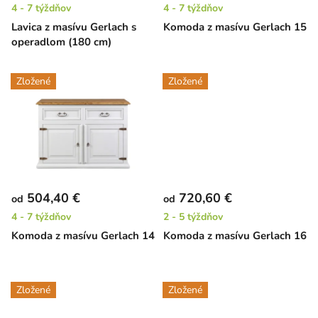
4 - 7 týždňov
4 - 7 týždňov
d
Lavica z masívu Gerlach s
Komoda z masívu Gerlach 15
u
operadlom (180 cm)
k
t
Zložené
Zložené
o
v
504,40 €
720,60 €
od
od
4 - 7 týždňov
2 - 5 týždňov
Komoda z masívu Gerlach 14
Komoda z masívu Gerlach 16
Zložené
Zložené