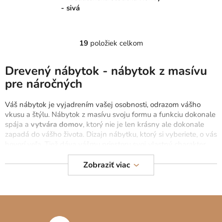
- sivá
19
položiek celkom
O
v
l
Drevený nábytok - nábytok z masívu
á
pre náročných
d
a
Váš nábytok je vyjadrením vašej osobnosti, odrazom vášho
c
vkusu a štýlu. Nábytok z masívu svoju formu a funkciu dokonale
i
spája a
vytvára domov
, ktorý nie je len krásny ale dokonale
e
zapadá do vášho života. Dizajn nábytku, ktorý si vyberiete, o vás
p
hovorí veľa. Tiež dáva vášmu priestoru svoj vlastný charakter.
Žiadny domov nie je úplný bez nábytku.
Drevený masívny
r
nábytok dokáže kombinovať večnú krásu a dlhú trvanlivosť
.
Zobraziť viac
v
Vytvorte odkaz pre svoju rodinu a ďalšie generácie a zanechajte
k
im kvalitné dedičstvo napríklad v podobe masívnej
knižnice
y
plnej kníh.
Z
v
ý
á
Drevo nad zlato
p