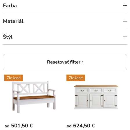
Farba
Materiál
Štýl
V
Zložené
Zložené
ý
p
i
s
p
r
501,50 €
624,50 €
od
od
o