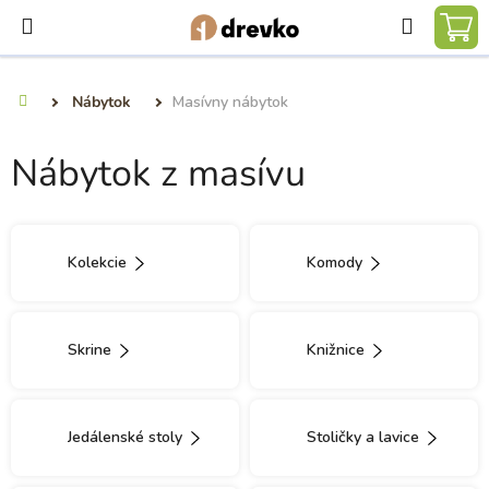
Prejsť
Hľadať
na
NÁ
obsah
KO
Nábytok
Masívny nábytok
Domov
Nábytok z masívu
Kolekcie
Komody
Skrine
Knižnice
Jedálenské stoly
Stoličky a lavice