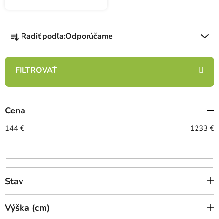
R
Radiť podľa:
Odporúčame
a
d
e
n
i
e
Cena
p
r
144
€
1233
€
o
d
u
k
Stav
t
o
Výška (cm)