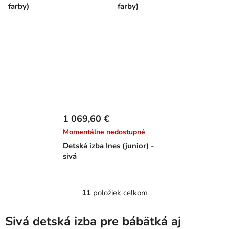
farby)
farby)
1 069,60 €
Momentálne nedostupné
Detská izba Ines (junior) -
sivá
11
položiek celkom
O
v
l
Sivá detská izba pre báb
ä
tká aj