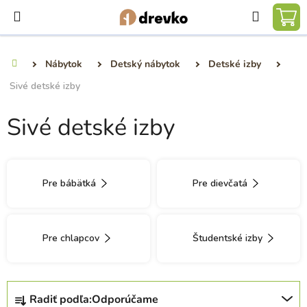
Prejsť
Hľadať
na
NÁ
obsah
KO
Nábytok
Detský nábytok
Detské izby
Domov
Sivé detské izby
Sivé detské izby
Pre bábätká
Pre dievčatá
Pre chlapcov
Študentské izby
R
Radiť podľa:
Odporúčame
a