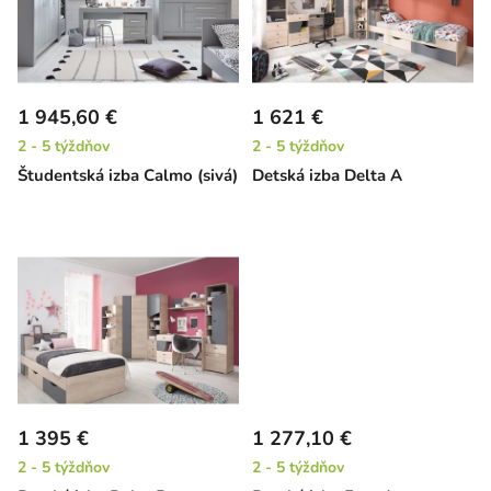
i
s
p
r
1 945,60 €
1 621 €
o
2 - 5 týždňov
2 - 5 týždňov
d
Študentská izba Calmo (sivá)
Detská izba Delta A
u
k
t
o
v
1 395 €
1 277,10 €
2 - 5 týždňov
2 - 5 týždňov