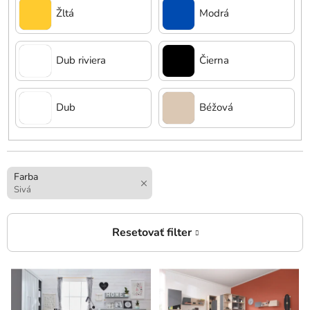
Žltá
Modrá
Dub riviera
Čierna
Dub
Béžová
Farba
Sivá
V
ý
p