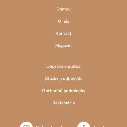
investíciou na viac rokov. Keďže v nej dieťa bude tráviť mnoho
rokov, pred jej kúpou sa zamerajte na funkciu, doplnky a dizajn.
Domov
O nás
Kontakt
Magazín
Doprava a platba
Otázky a odpovede
Obchodné podmienky
Reklamácia